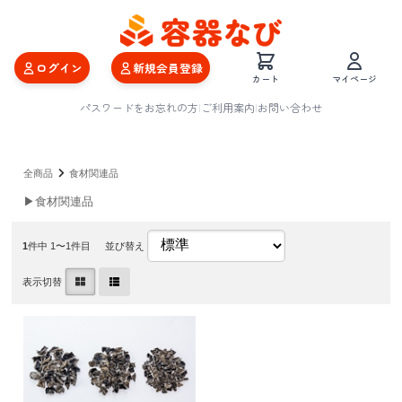
ログイン
新規会員登録
カート
マイページ
パスワードをお忘れの方
|
ご利用案内
|
お問い合わせ
全商品
食材関連品
▶食材関連品
1
件中 1〜1件目
並び替え
表示切替