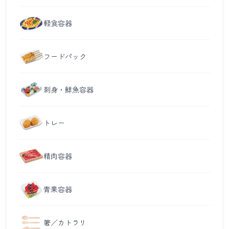
軽食容器
フードパック
刺身・鮮魚容器
トレー
精肉容器
青果容器
箸／カトラリ