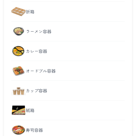
折箱
ラーメン容器
カレー容器
オードブル容器
カップ容器
紙箱
寿司容器