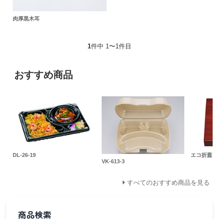
肉厚黒木耳
1
件中 1〜1件目
おすすめ商品
DL-26-19
エコ折蓋 70
VK-613-3
すべてのおすすめ商品を見る
商品検索