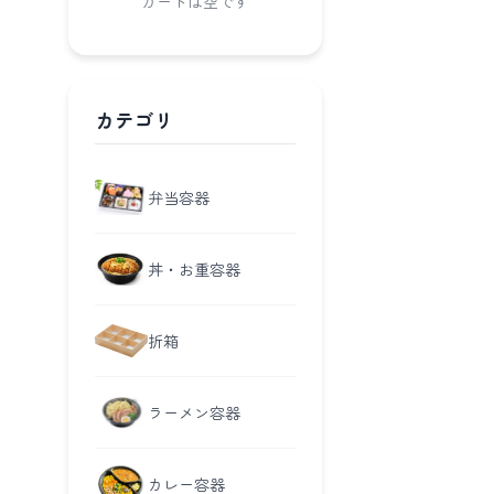
カートは空です
カテゴリ
弁当容器
丼・お重容器
折箱
ラーメン容器
カレー容器