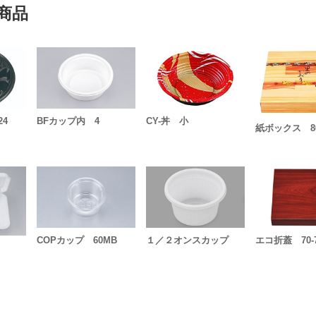
商品
24
BFカップ内 4
CY-丼 小
紙ボックス 80
COPカップ 60MB
１／２オンスカップ
エコ折蓋 70-