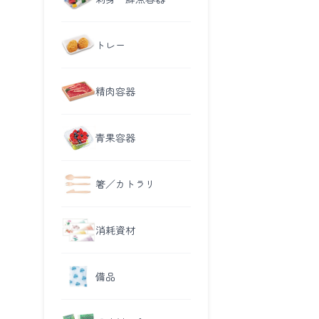
トレー
精肉容器
青果容器
箸／カトラリ
消耗資材
備品