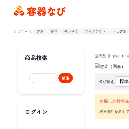
注目ワード:
容器
弁当
使い捨て
テイクアウト
エコ容器
商品検索
全商品
食材
検索
並び替え
お探しの検索
ログイン