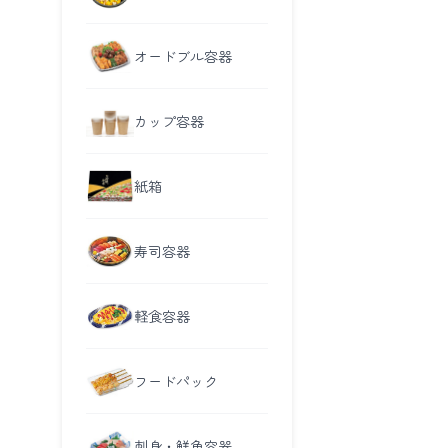
オードブル容器
カップ容器
紙箱
寿司容器
軽食容器
フードパック
刺身・鮮魚容器