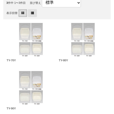
3
件中 1〜3件目
並び替え
表示切替
TY-70Y
TY-80Y
TY-90Y