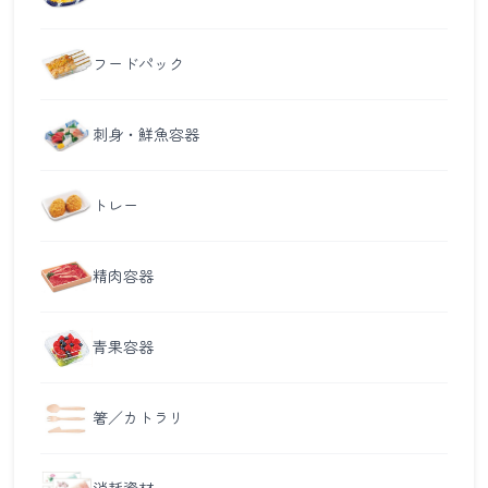
フードパック
刺身・鮮魚容器
トレー
精肉容器
青果容器
箸／カトラリ