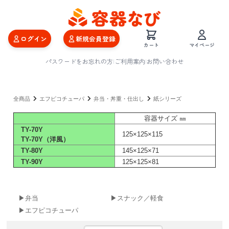
ログイン
新規会員登録
カート
マイページ
パスワードをお忘れの方
|
ご利用案内
|
お問い合わせ
全商品
エフピコチューパ
弁当・丼重・仕出し
紙シリーズ
容器サイズ ㎜
TY-70Y
125×125×115
TY-70Y（洋風）
TY-80Y
145×125×71
TY-90Y
125×125×81
▶弁当
▶スナック／軽食
▶エフピコチューパ