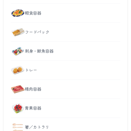
軽食容器
フードパック
刺身・鮮魚容器
トレー
精肉容器
青果容器
箸／カトラリ