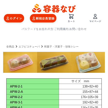
ログイン
新規会員登録
カート
マイページ
パスワードをお忘れの方
|
ご利用案内
|
お問い合わせ
全商品
エフピコチューパ
和菓子・洋菓子・珍味トレー
サイズ mm
APW-2-1
138×82×40
APW-2-A
155×87×44
APW-2-2
176×105×39
APW-3-1
192×82×40
APW-4-1
116×115×35