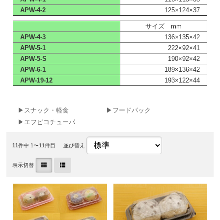
APW-4-2
125×124×37
サイズ mm
APW-4-3
136×135×42
APW-5-1
222×92×41
APW-5-S
190×92×42
APW-6-1
189×136×42
APW-19-12
193×122×44
▶スナック・軽食
▶フードパック
▶エフピコチューパ
11
件中 1〜11件目
並び替え
表示切替