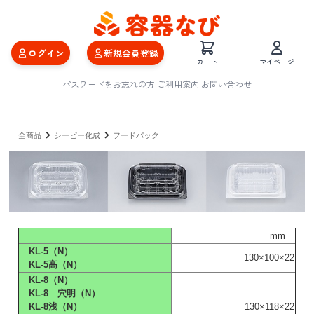
ログイン
新規会員登録
カート
マイページ
パスワードをお忘れの方
|
ご利用案内
|
お問い合わせ
全商品
シーピー化成
フードパック
mm
KL-5（N）
130×100×22
KL-5高（N）
KL-8（N）
KL-8 穴明（N）
KL-8浅（N）
130×118×22