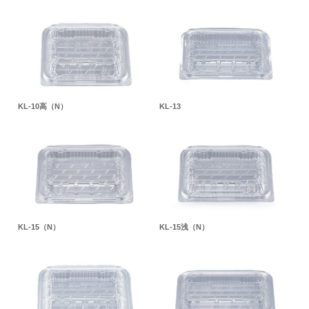
KL-10高（N）
KL-13
KL-15（N）
KL-15浅（N）