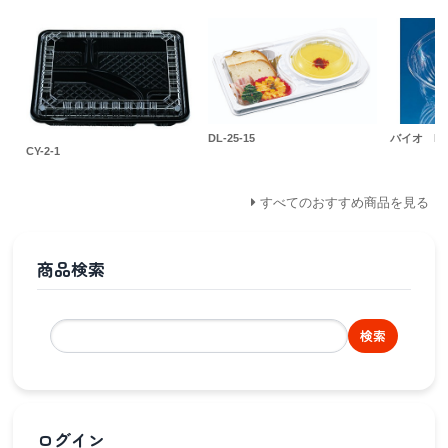
DL-25-15
バイオ M
CY-2-1
すべてのおすすめ商品を見る
商品検索
検索
ログイン