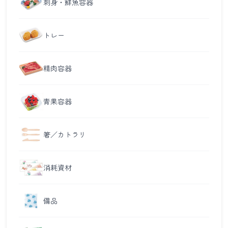
刺身・鮮魚容器
トレー
精肉容器
青果容器
箸／カトラリ
消耗資材
備品