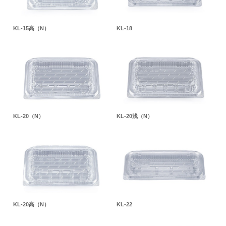
KL-15高（N）
KL-18
KL-20（N）
KL-20浅（N）
KL-20高（N）
KL-22