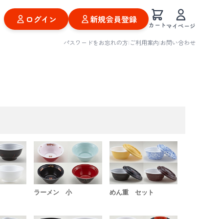
ログイン
新規会員登録
カート
マイページ
パスワードをお忘れの方
|
ご利用案内
|
お問い合わせ
ラーメン 小
めん重 セット