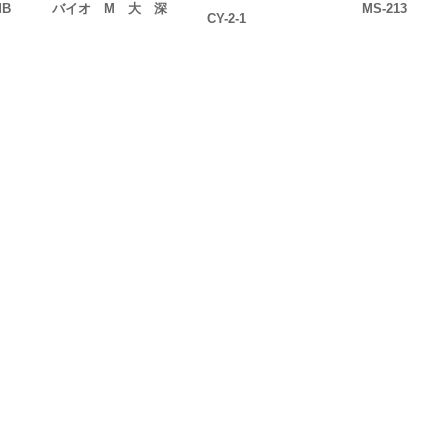
MB
バイオ M 大 深
MS-213
CY-2-1