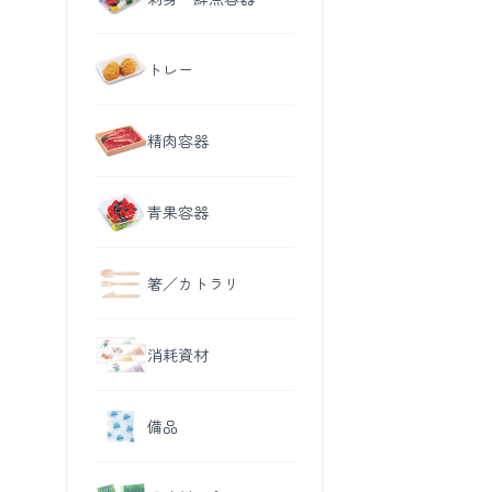
トレー
精肉容器
青果容器
箸／カトラリ
消耗資材
備品