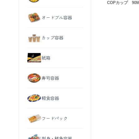
COPカップ 90
オードブル容器
カップ容器
紙箱
寿司容器
軽食容器
フードパック
刺身・鮮魚容器