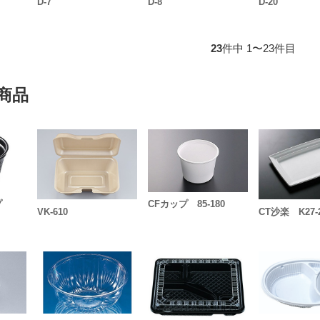
D-7
D-8
D-20
23
件中 1〜23件目
商品
ップ
CFカップ 85-180
VK-610
CT沙楽 K27-