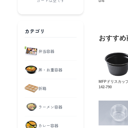
カートは空です
D-6
カテゴリ
おすすめ
弁当容器
丼・お重容器
MFPドリスカ
142-790
折箱
ラーメン容器
カレー容器