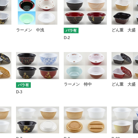
ラーメン 中浅
どん重 大盛
バラ有
D-2
ラーメン 特中
どん重 大盛
バラ有
D-3