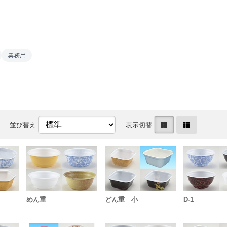
業務用
並び替え
表示切替
めん重
どん重 小
D-1