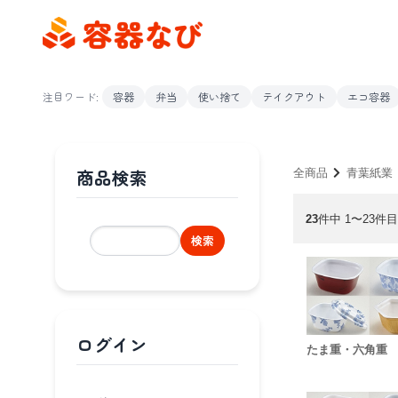
注目ワード:
容器
弁当
使い捨て
テイクアウト
エコ容器
商品検索
全商品
青葉紙業
23
件中 1〜23件目
検索
ログイン
たま重・六角重