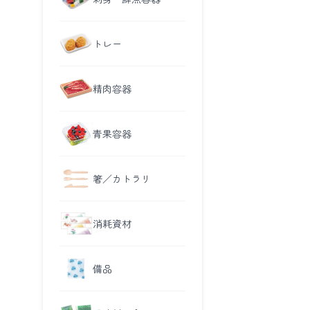
トレー
精肉容器
青果容器
箸／カトラリ
消耗資材
備品