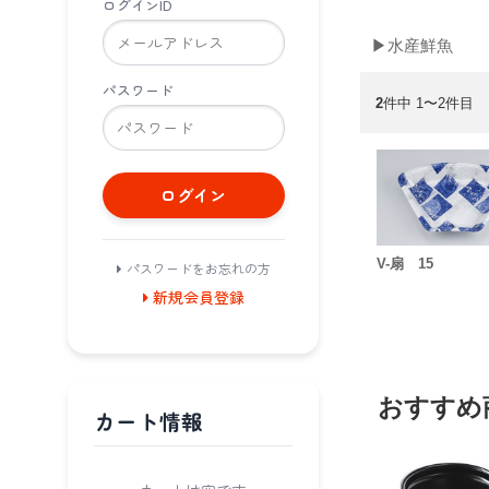
ログインID
▶水産鮮魚
パスワード
2
件中 1〜2件目
ログイン
V-扇 15
パスワードをお忘れの方
新規会員登録
おすすめ
カート情報