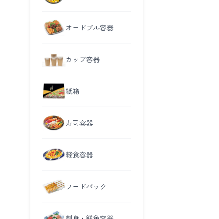
オードブル容器
カップ容器
紙箱
寿司容器
軽食容器
フードパック
刺身・鮮魚容器