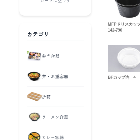
カートは空です
MFPドリスカ
142-790
カテゴリ
弁当容器
丼・お重容器
BFカップ内 4
折箱
ラーメン容器
カレー容器