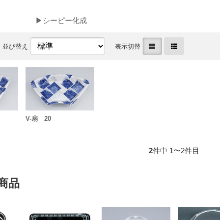
▶シーピー化成
並び替え
表示切替
V-扇 20
2
件中 1〜2件目
商品