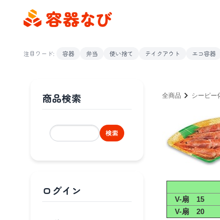
注目ワード:
容器
弁当
使い捨て
テイクアウト
エコ容器
商品検索
全商品
シーピー
検索
ログイン
V-扇 15
V-扇 20