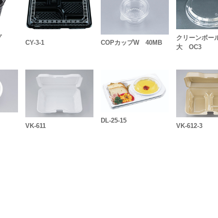
ップ
クリーンボー
CY-3-1
COPカップW 40MB
大 OC3
DL-25-15
VK-611
VK-612-3