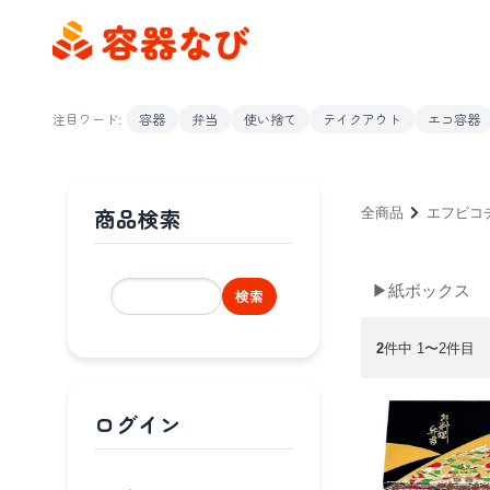
注目ワード:
容器
弁当
使い捨て
テイクアウト
エコ容器
商品検索
全商品
エフピコ
▶紙ボックス
検索
2
件中 1〜2件目
ログイン