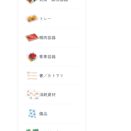
トレー
精肉容器
青果容器
箸／カトラリ
消耗資材
備品