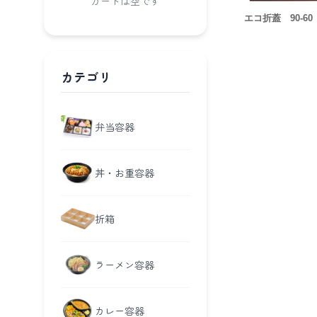
カートは空です
エコ折蓋 90-60
カテゴリ
弁当容器
丼・お重容器
折箱
ラーメン容器
カレー容器