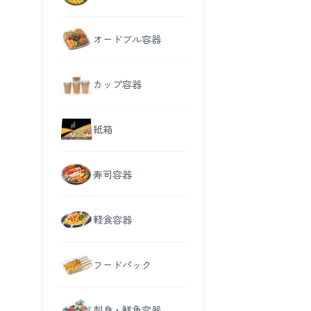
オードブル容器
カップ容器
紙箱
寿司容器
軽食容器
フードパック
刺身・鮮魚容器