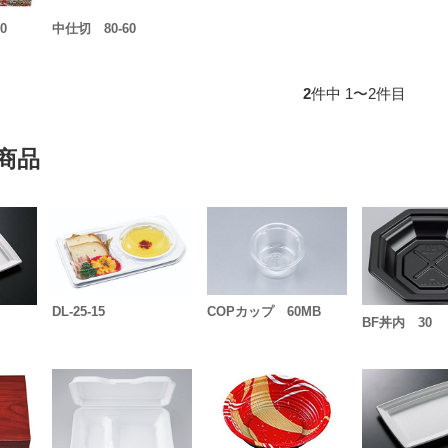
0
中仕切 80-60
2
件中 1〜2件目
商品
DL-25-15
COPカップ 60MB
BF丼内 30