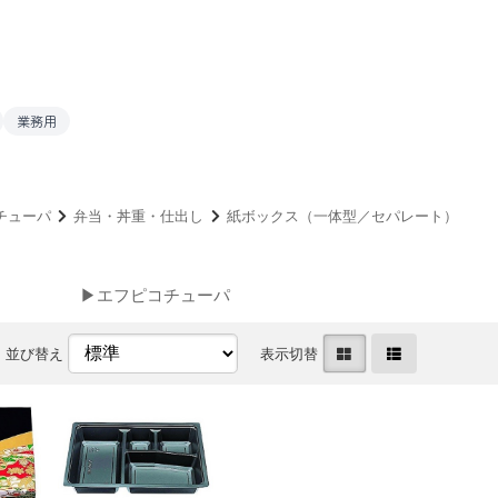
業務用
チューパ
弁当・丼重・仕出し
紙ボックス（一体型／セパレート）
▶エフピコチューパ
並び替え
表示切替