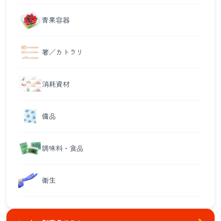
青果容器
箸／カトラリ
消耗資材
備品
調味料・食品
衛生