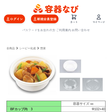
ログイン
新規会員登録
カート
マイページ
パスワードをお忘れの方
|
ご利用案内
|
お問い合わせ
全商品
シーピー化成
惣菜
容器サイズ ㎜
BFカップ内 3
Φ102×40