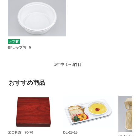
バラ有
BFカップ内 5
3
件中 1〜3件目
おすすめ商品
エコ折蓋 70-70
DL-25-15