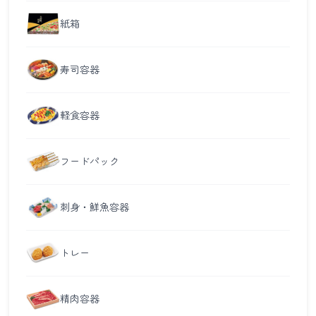
紙箱
寿司容器
軽食容器
フードパック
刺身・鮮魚容器
トレー
精肉容器