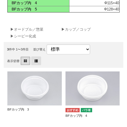
BFカップ内 4
Φ115×40
BFカップ内 5
Φ128×40
▶オードブル／惣菜
▶カップ／コップ
▶シーピー化成
3
件中 1〜3件目
並び替え
表示切替
BFカップ内 3
バラ有
BFカップ内 4