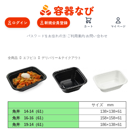
ログイン
新規会員登録
カート
マイページ
パスワードをお忘れの方
|
ご利用案内
|
お問い合わせ
全商品
エフピコ
デリバリー＆テイクアウト
サイズ mm
角丼 14-14（61）
138×138×61
角丼 16-16（61）
158×158×61
角丼 19-14（61）
186×138×61