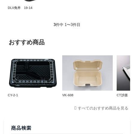
DLV角丼 19-14
3
件中 1〜3件目
おすすめ商品
CY-2-1
VK-608
CT沙楽 K3
すべてのおすすめ商品を見る
商品検索