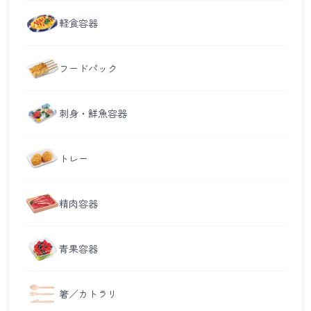
軽食容器
フードパック
刺身・鮮魚容器
トレー
精肉容器
青果容器
箸／カトラリ