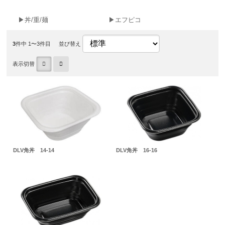
▶丼/重/麺
▶エフピコ
3
件中 1〜3件目
並び替え
表示切替
DLV角丼 14-14
DLV角丼 16-16