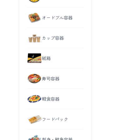
オードブル容器
カップ容器
紙箱
寿司容器
軽食容器
フードパック
刺身・鮮魚容器