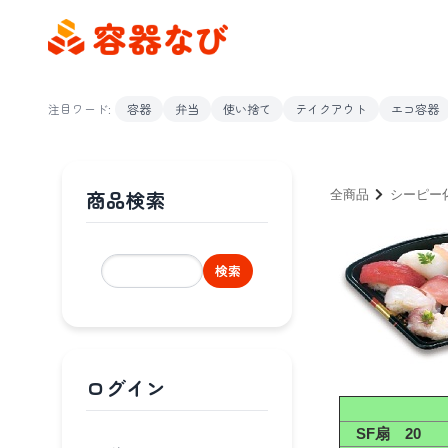
注目ワード:
容器
弁当
使い捨て
テイクアウト
エコ容器
商品検索
全商品
シーピー
検索
ログイン
SF扇 20