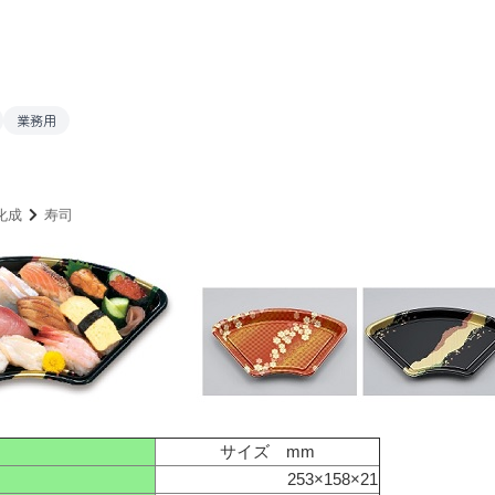
業務用
化成
寿司
サイズ mm
253×158×21