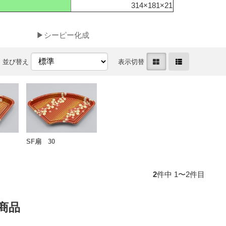
314×181×21
▶シーピー化成
並び替え
表示切替
SF扇 30
2
件中 1〜2件目
商品