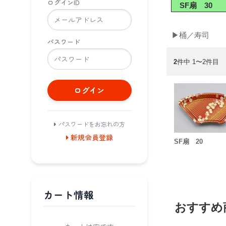
ログインID
SF扇 30
▶桶／寿司
パスワード
2
件中 1〜2件目
ログイン
パスワードをお忘れの方
新規会員登録
SF扇 20
カート情報
おすすめ