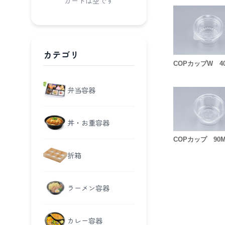
カートは空です
カテゴリ
COPカップW 4
弁当容器
丼・お重容器
COPカップ 90
折箱
ラーメン容器
カレー容器