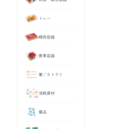
トレー
精肉容器
青果容器
箸／カトラリ
消耗資材
備品