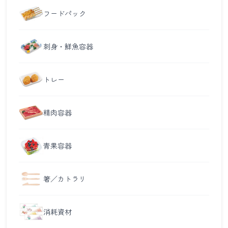
フードパック
刺身・鮮魚容器
トレー
精肉容器
青果容器
箸／カトラリ
消耗資材