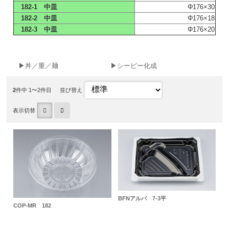
182-1 中皿
Φ176×30
182-2 中皿
Φ176×18
182-3 中皿
Φ176×20
▶丼／重／麺
▶シーピー化成
2
件中 1〜2件目
並び替え
表示切替
BFNアルバ 7-3平
COP-MR 182