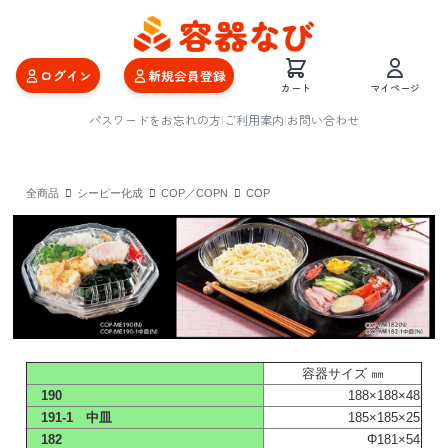
ログイン
新規会員登録
カート
マイページ
パスワードをお忘れの方
|
ご利用案内
|
お問い合わせ
全商品
シーピー化成
COP／COPN
COP
容器サイズ ㎜
190
188×188×48
191-1 中皿
185×185×25
182
Φ181×54