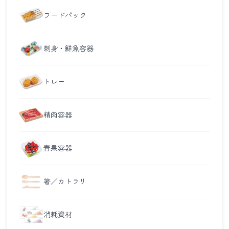
フードパック
刺身・鮮魚容器
トレー
精肉容器
青果容器
箸／カトラリ
消耗資材