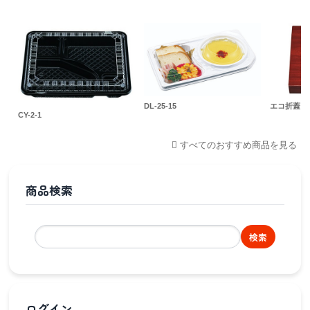
DL-25-15
エコ折蓋 70
CY-2-1
すべてのおすすめ商品を見る
商品検索
検索
ログイン