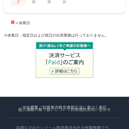
27
28
29
30
■
＝休業日
※休業日・指定日および祝日の出荷業務は行っておりません。
会社概要
ご利用案内
特定商取引法に基づく表記
個人情報の取り扱いについて
利用規約
お問い合わせ
容器なびはテンドール物流株式会社の登録商標です。