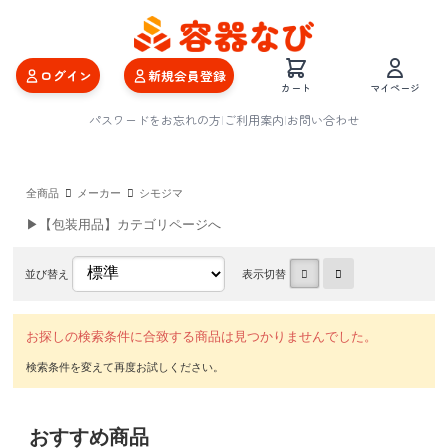
ログイン
新規会員登録
カート
マイページ
パスワードをお忘れの方
|
ご利用案内
|
お問い合わせ
全商品
メーカー
シモジマ
▶【包装用品】カテゴリページへ
並び替え
表示切替
お探しの検索条件に合致する商品は見つかりませんでした。
おすすめ商品