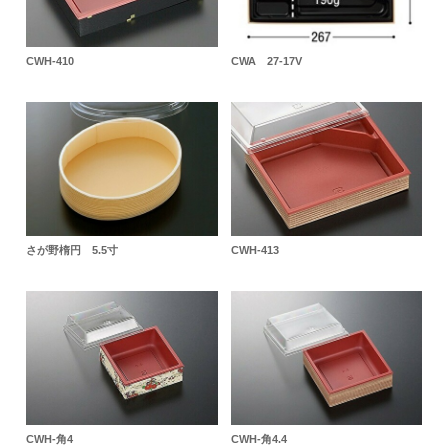
CWH-410
CWA 27-17V
さが野楕円 5.5寸
CWH-413
CWH-角4
CWH-角4.4