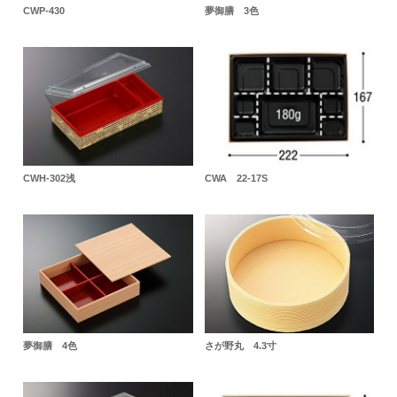
CWP-430
夢御膳 3色
CWH-302浅
CWA 22-17S
夢御膳 4色
さが野丸 4.3寸