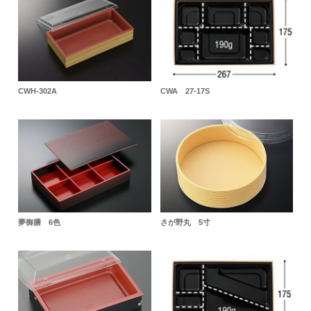
CWH-302A
CWA 27-17S
夢御膳 6色
さが野丸 5寸