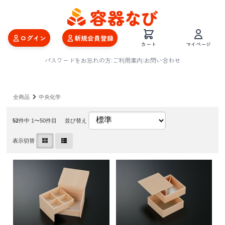
ログイン
新規会員登録
カート
マイページ
パスワードをお忘れの方
|
ご利用案内
|
お問い合わせ
全商品
中央化学
52
件中 1〜50件目
並び替え
表示切替