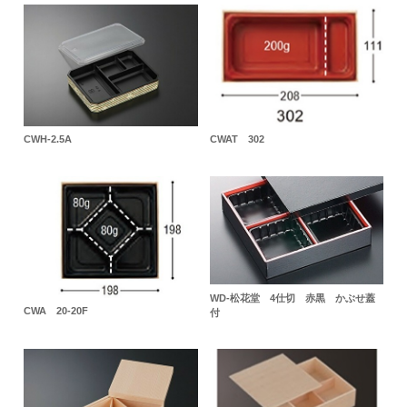
CWH-2.5A
CWAT 302
WD-松花堂 4仕切 赤黒 かぶせ蓋
CWA 20-20F
付