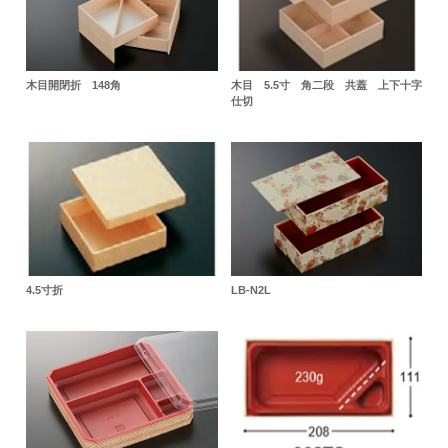
木目開閉折 148角
木目 5.5寸 角二段 共蓋 上下十字
仕切
4.5寸折
LB-N2L