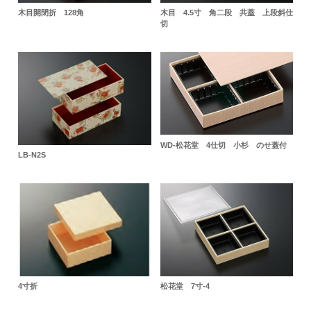
木目開閉折 128角
木目 4.5寸 角二段 共蓋 上段斜仕
切
WD-松花堂 4仕切 小杉 のせ蓋付
LB-N2S
4寸折
松花堂 7寸-4