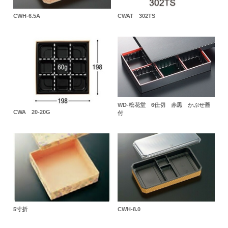
CWH-6.5A
CWAT 302TS
WD-松花堂 6仕切 赤黒 かぶせ蓋
CWA 20-20G
付
5寸折
CWH-8.0