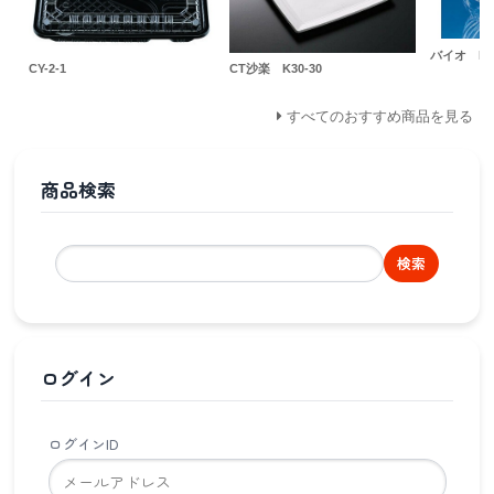
バイオ M
CY-2-1
CT沙楽 K30-30
すべてのおすすめ商品を見る
商品検索
検索
ログイン
ログインID