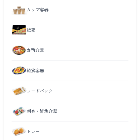
カップ容器
紙箱
寿司容器
軽食容器
フードパック
刺身・鮮魚容器
トレー