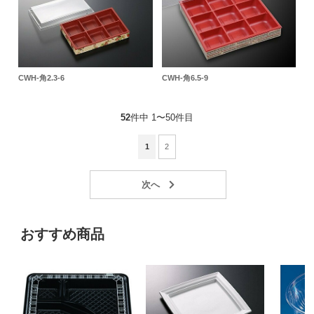
CWH-角2.3-6
CWH-角6.5-9
52
件中 1〜50件目
1
2
おすすめ商品