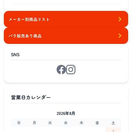
メーカー別商品リスト
バラ販売あり商品
SNS
2026年8月
日
月
火
水
木
金
土
1