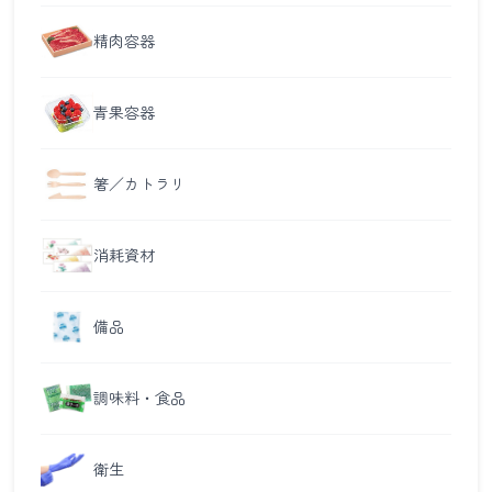
精肉容器
青果容器
箸／カトラリ
消耗資材
備品
調味料・食品
衛生