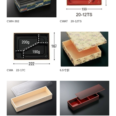
CWH-302
CWAT 20-12TS
CWA 22-17C
6.5寸折