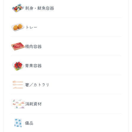
刺身・鮮魚容器
トレー
精肉容器
青果容器
箸／カトラリ
消耗資材
備品