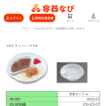
ログイン
新規会員登録
カート
マイページ
パスワードをお忘れの方
|
ご利用案内
|
お問い合わせ
全商品
エフピコ
軽食
容器サイズ ㎜
HS-323
Φ232×47
ES-323内装
170×113×37