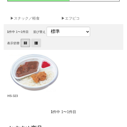
▶スナック／軽食
▶エフピコ
1
件中 1〜1件目
並び替え
表示切替
HS-323
1
件中 1〜1件目