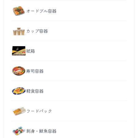
オードブル容器
カップ容器
紙箱
寿司容器
軽食容器
フードパック
刺身・鮮魚容器