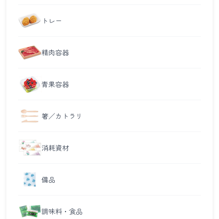
トレー
精肉容器
青果容器
箸／カトラリ
消耗資材
備品
調味料・食品