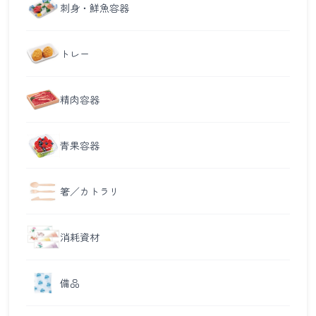
刺身・鮮魚容器
トレー
精肉容器
青果容器
箸／カトラリ
消耗資材
備品