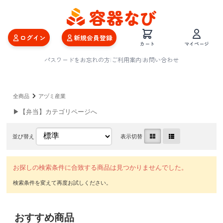
ログイン
新規会員登録
カート
マイページ
パスワードをお忘れの方
|
ご利用案内
|
お問い合わせ
全商品
アヅミ産業
▶【弁当】カテゴリページへ
並び替え
表示切替
お探しの検索条件に合致する商品は見つかりませんでした。
おすすめ商品