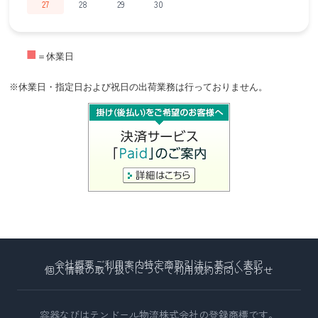
27
28
29
30
■
＝休業日
※休業日・指定日および祝日の出荷業務は行っておりません。
会社概要
ご利用案内
特定商取引法に基づく表記
個人情報の取り扱いについて
利用規約
お問い合わせ
容器なびはテンドール物流株式会社の登録商標です。