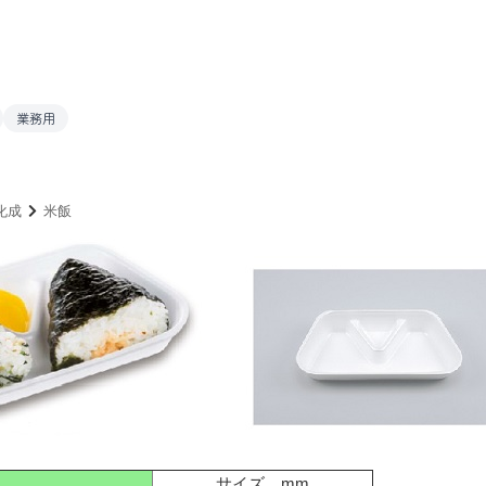
業務用
化成
米飯
サイズ mm