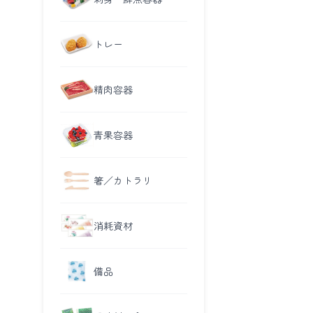
トレー
精肉容器
青果容器
箸／カトラリ
消耗資材
備品