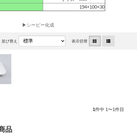
194×100×30
▶シーピー化成
並び替え
表示切替
1
件中 1〜1件目
商品