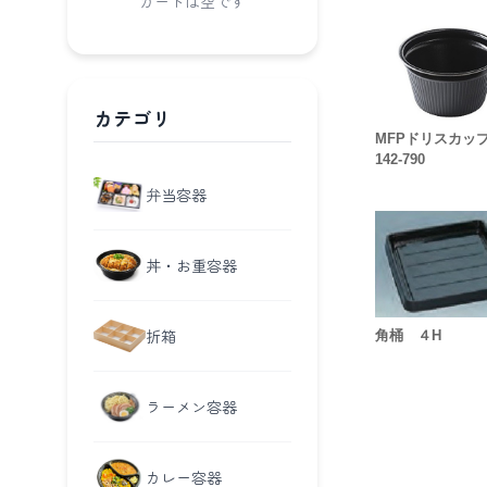
カートは空です
カテゴリ
MFPドリスカ
142-790
弁当容器
丼・お重容器
折箱
角桶 ４H
ラーメン容器
カレー容器