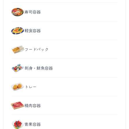
寿司容器
軽食容器
フードパック
刺身・鮮魚容器
トレー
精肉容器
青果容器