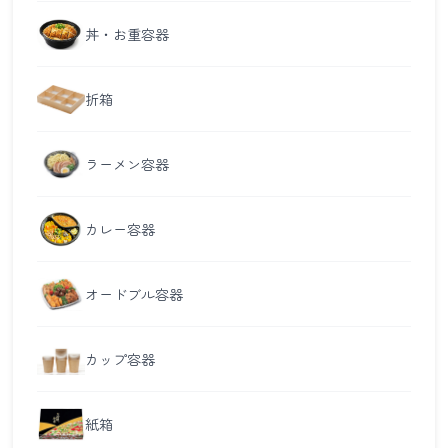
丼・お重容器
折箱
ラーメン容器
カレー容器
オードブル容器
カップ容器
紙箱