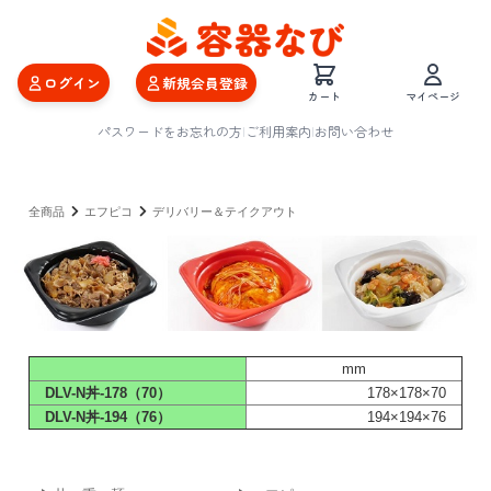
ログイン
新規会員登録
カート
マイページ
パスワードをお忘れの方
|
ご利用案内
|
お問い合わせ
全商品
エフピコ
デリバリー＆テイクアウト
mm
DLV-N丼-178（70）
178×178×70
DLV-N丼-194（76）
194×194×76