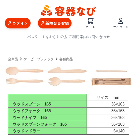
ログイン
新規会員登録
カート
マイページ
パスワードをお忘れの方
|
ご利用案内
|
お問い合わせ
全商品
ケーピープラテック
各種商品
サイズ mm
ウッドスプーン 165
36×163
ウッドフォーク 165
36×163
ウッドナイフ 165
36×163
ウッドスプーンフォーク 165
36×163
ウッドマドラー
6×140