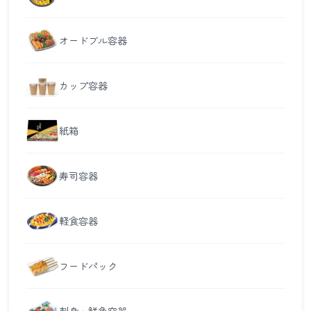
オードブル容器
カップ容器
紙箱
寿司容器
軽食容器
フードパック
刺身・鮮魚容器