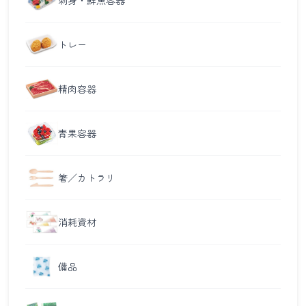
トレー
精肉容器
青果容器
箸／カトラリ
消耗資材
備品