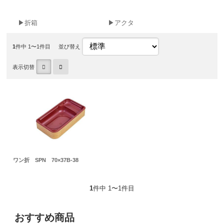
▶折箱
▶アクタ
1
件中 1〜1件目
並び替え
表示切替
ワン折 SPN 70×37B-38
1
件中 1〜1件目
おすすめ商品