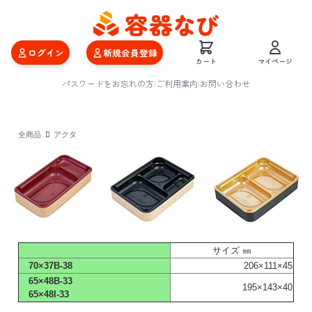
ログイン
新規会員登録
カート
マイページ
パスワードをお忘れの方
|
ご利用案内
|
お問い合わせ
全商品
アクタ
サイズ ㎜
70×37B-38
206×111×45
65×48B-33
195×143×40
65×48I-33