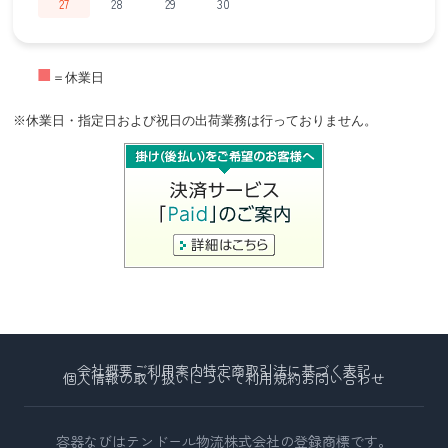
27
28
29
30
■
＝休業日
※休業日・指定日および祝日の出荷業務は行っておりません。
会社概要
ご利用案内
特定商取引法に基づく表記
個人情報の取り扱いについて
利用規約
お問い合わせ
容器なびはテンドール物流株式会社の登録商標です。