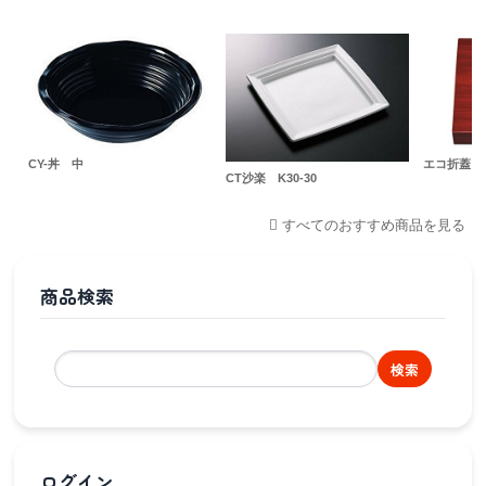
CY-丼 中
エコ折蓋 70
CT沙楽 K30-30
すべてのおすすめ商品を見る
商品検索
検索
ログイン