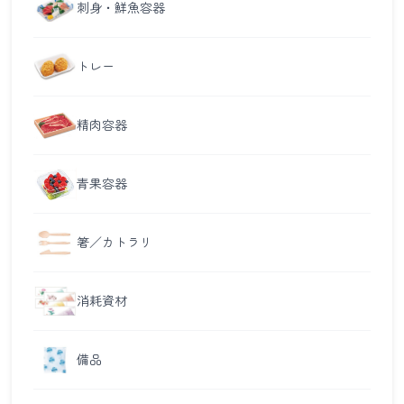
刺身・鮮魚容器
トレー
精肉容器
青果容器
箸／カトラリ
消耗資材
備品