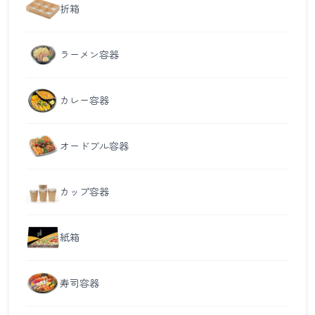
折箱
ラーメン容器
カレー容器
オードブル容器
カップ容器
紙箱
寿司容器