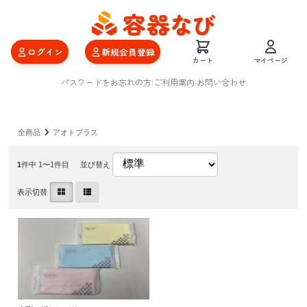
ログイン
新規会員登録
カート
マイページ
パスワードをお忘れの方
|
ご利用案内
|
お問い合わせ
全商品
アオトプラス
1
件中 1〜1件目
並び替え
表示切替