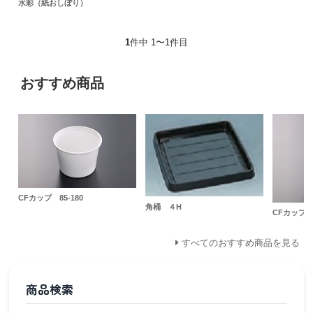
水彩（紙おしぼり）
1
件中 1〜1件目
おすすめ商品
CFカップ 85-180
角桶 ４H
CFカップ 9
すべてのおすすめ商品を見る
商品検索