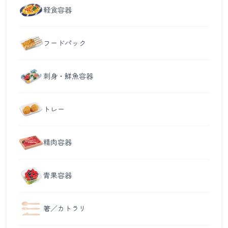
軽食容器
フードパック
刺身・鮮魚容器
トレー
精肉容器
青果容器
箸／カトラリ