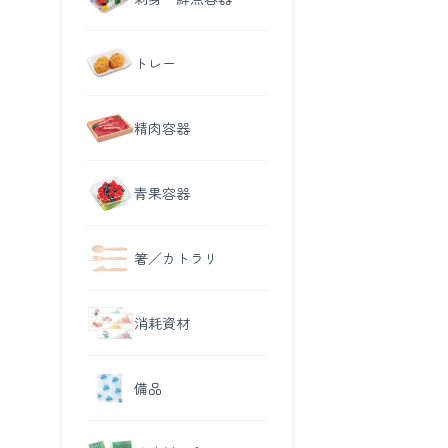
トレー
精肉容器
青果容器
箸／カトラリ
消耗資材
備品