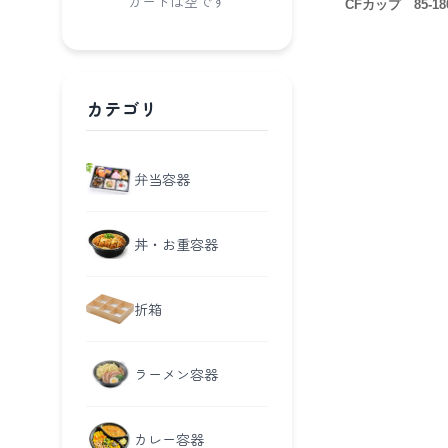
カートは空です
CFカップ 85-18
カテゴリ
弁当容器
丼・お重容器
折箱
ラーメン容器
カレー容器