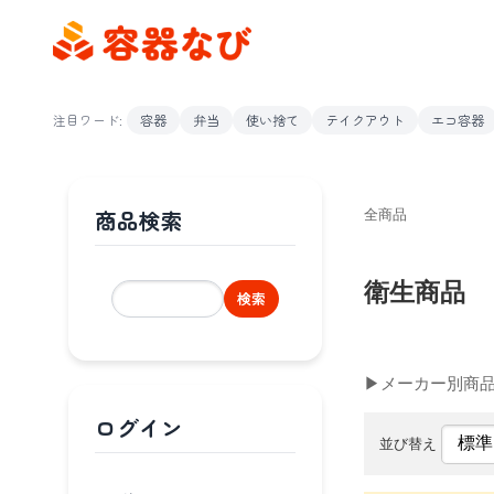
注目ワード:
容器
弁当
使い捨て
テイクアウト
エコ容器
商品検索
全商品
衛生商品
検索
▶メーカー別商
ログイン
並び替え