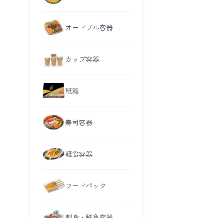
オードブル容器
カップ容器
紙箱
寿司容器
軽食容器
フードパック
刺身・鮮魚容器