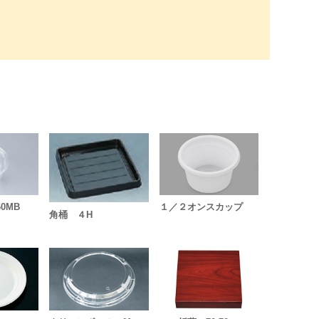
0MB
１／２オンスカップ
角桶 ４H