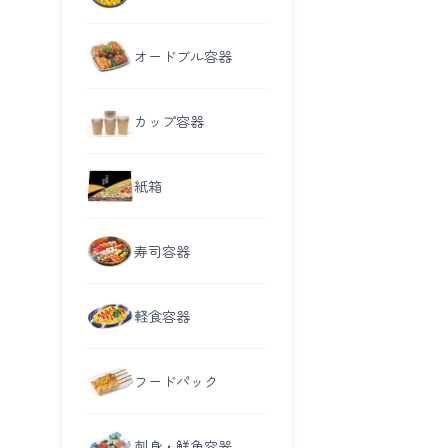
オードブル容器
カップ容器
紙箱
寿司容器
軽食容器
フードパック
刺身・鮮魚容器