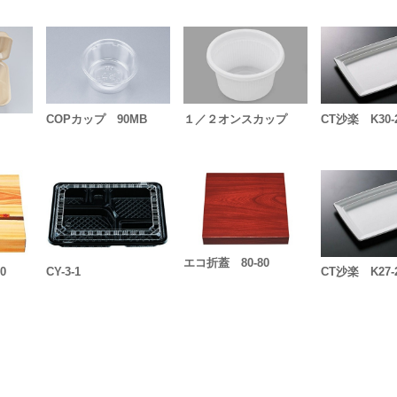
COPカップ 90MB
１／２オンスカップ
CT沙楽 K30-
エコ折蓋 80-80
0
CY-3-1
CT沙楽 K27-