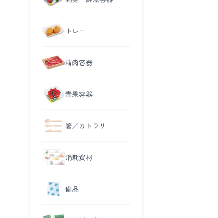
トレー
精肉容器
青果容器
箸／カトラリ
消耗資材
備品