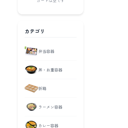
カートは空です
カテゴリ
弁当容器
丼・お重容器
折箱
ラーメン容器
カレー容器