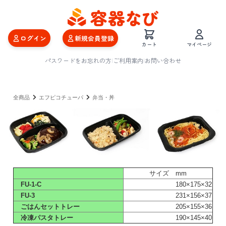
ログイン
新規会員登録
カート
マイページ
パスワードをお忘れの方
|
ご利用案内
|
お問い合わせ
全商品
エフピコチューパ
弁当・丼
サイズ mm
FU-1-C
180×175×32
FU-3
231×156×37
ごはんセットトレー
205×155×36
冷凍パスタトレー
190×145×40