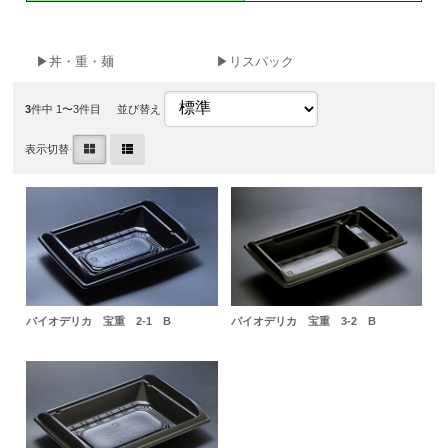
▶丼・重・麺
▶リスパック
3
件中 1〜3件目
並び替え
表示切替
バイオデリカ 宝重 2-1 B
バイオデリカ 宝重 3-2 B