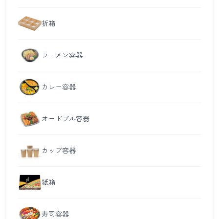
折箱
ラーメン容器
カレー容器
オードブル容器
カップ容器
紙箱
寿司容器