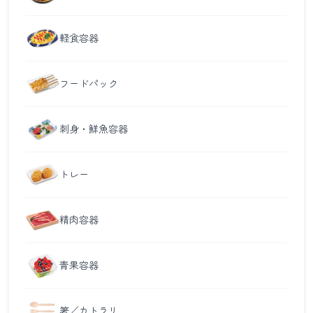
軽食容器
フードパック
刺身・鮮魚容器
トレー
精肉容器
青果容器
箸／カトラリ