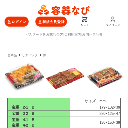
ログイン
新規会員登録
カート
マイページ
パスワードをお忘れの方
|
ご利用案内
|
お問い合わせ
全商品
リスパック
丼
サイズ mm
宝重 2-1 B
179×132×39
宝重 3-2 B
220×125×47
宝重 4-1 B
196×150×39
宝重 4-2 B