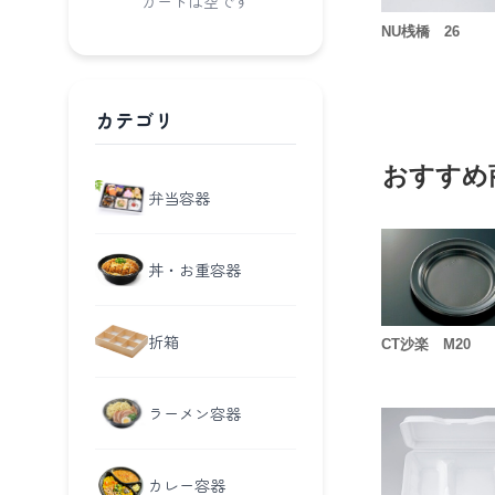
カートは空です
NU桟橋 26
カテゴリ
おすすめ
弁当容器
丼・お重容器
折箱
CT沙楽 M20
ラーメン容器
カレー容器