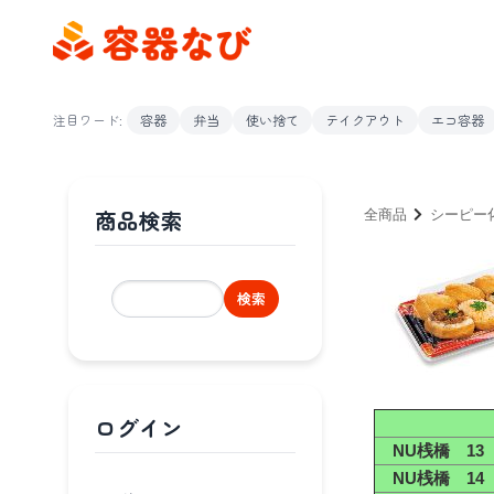
注目ワード:
容器
弁当
使い捨て
テイクアウト
エコ容器
商品検索
全商品
シーピー
検索
ログイン
NU桟橋 13
NU桟橋 14