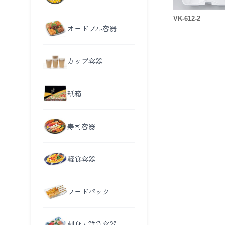
VK-612-2
オードブル容器
カップ容器
紙箱
寿司容器
軽食容器
フードパック
刺身・鮮魚容器