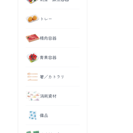
トレー
精肉容器
青果容器
箸／カトラリ
消耗資材
備品