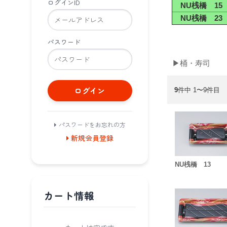
ログインID
NU桟橋 15
NU桟橋 23
パスワード
▶桶・寿司
ログイン
9
件中 1〜9件目
パスワードをお忘れの方
新規会員登録
NU桟橋 13
カート情報