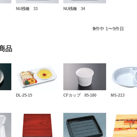
NU桟橋 33
NU桟橋 34
9
件中 1〜9件目
商品
DL-25-15
CFカップ 85-180
MS-213