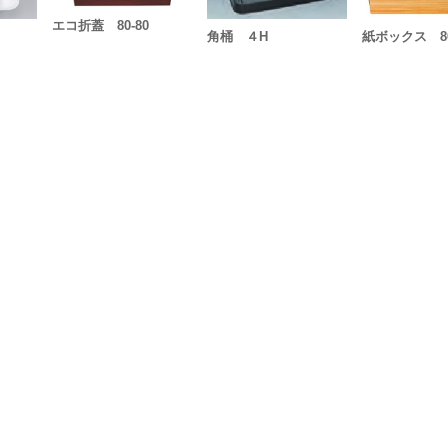
エコ折蓋 80-80
角桶 ４H
紙ボックス 80