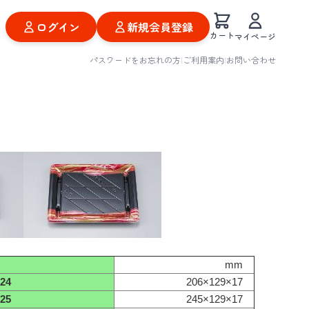
ログイン
新規会員登録
カート
マイページ
パスワードをお忘れの方
|
ご利用案内
|
お問い合わせ
mm
24
206×129×17
25
245×129×17