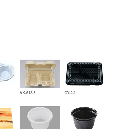
VK-612-3
CY-2-1