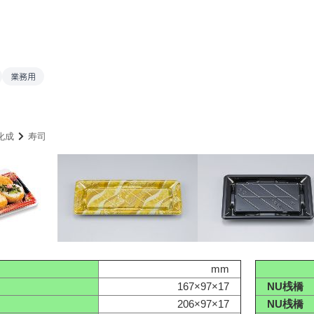
業務用
化成
寿司
mm
167×97×17
NU桟橋 
206×97×17
NU桟橋 