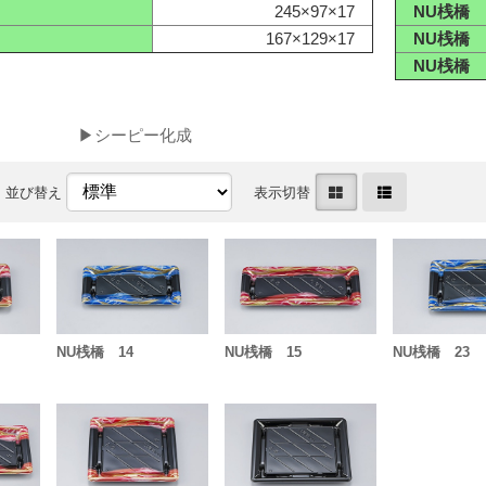
245×97×17
NU桟橋 
167×129×17
NU桟橋 
NU桟橋 
▶シーピー化成
並び替え
表示切替
NU桟橋 14
NU桟橋 15
NU桟橋 23