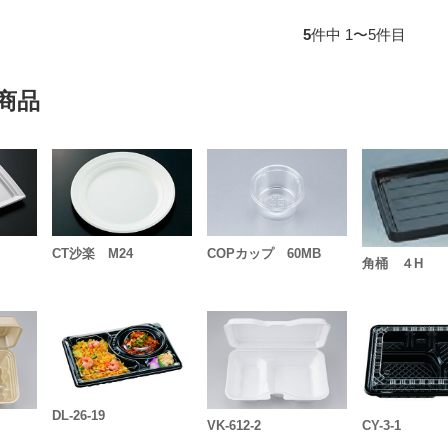
5
件中 1〜5件目
商品
CT沙楽 M24
COPカップ 60MB
角桶 ４H
DL-26-19
VK-612-2
CY-3-1