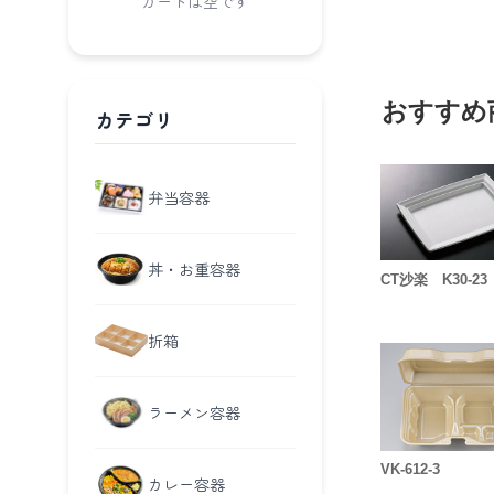
カートは空です
おすすめ
カテゴリ
弁当容器
丼・お重容器
CT沙楽 K30-23
折箱
ラーメン容器
VK-612-3
カレー容器