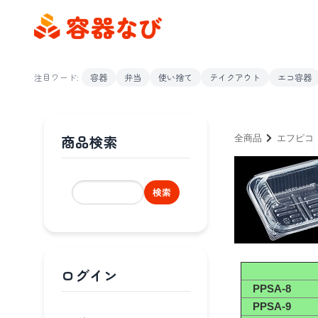
注目ワード:
容器
弁当
使い捨て
テイクアウト
エコ容器
商品検索
全商品
エフピコ
検索
ログイン
PPSA-8
PPSA-9