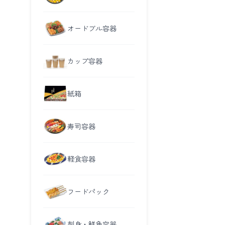
オードブル容器
カップ容器
紙箱
寿司容器
軽食容器
フードパック
刺身・鮮魚容器