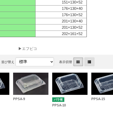
151×130×52
176×130×40
176×130×52
201×130×40
201×130×52
202×161×52
▶エフピコ
並び替え
表示切替
PPSA-9
PPSA-15
バラ有
PPSA-10