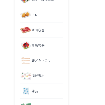
トレー
精肉容器
青果容器
箸／カトラリ
消耗資材
備品