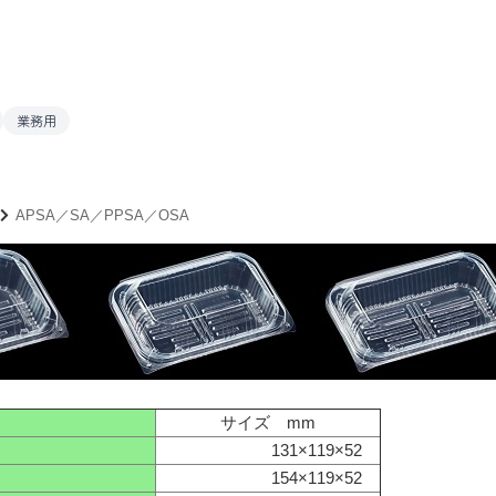
業務用
APSA／SA／PPSA／OSA
サイズ mm
131×119×52
154×119×52