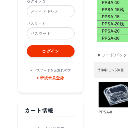
ログインID
PPSA-10
PPSA-15浅
PPSA-15
パスワード
PPSA-20浅
PPSA-20
PPSA-30
ログイン
▶フードパック
パスワードをお忘れの方
5
件中 1〜5件目
新規会員登録
カート情報
PPSA-8