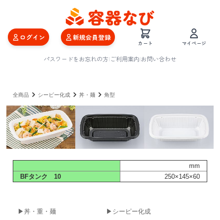
ログイン
新規会員登録
カート
マイページ
パスワードをお忘れの方
|
ご利用案内
|
お問い合わせ
全商品
シーピー化成
丼・麺
角型
mm
BFタンク 10
250×145×60
▶丼・重・麺
▶シーピー化成