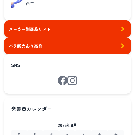
衛生
メーカー別商品リスト
バラ販売あり商品
SNS
2026年8月
日
月
火
水
木
金
土