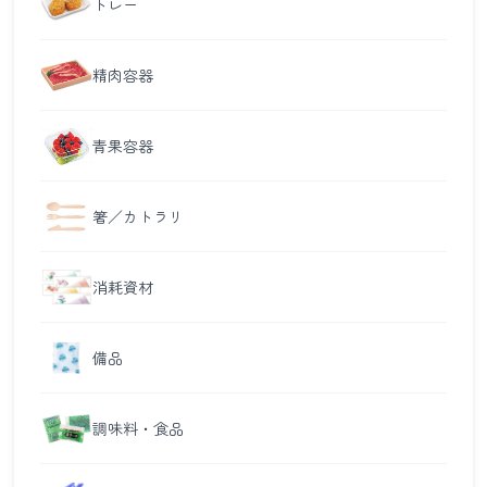
トレー
精肉容器
青果容器
箸／カトラリ
消耗資材
備品
調味料・食品