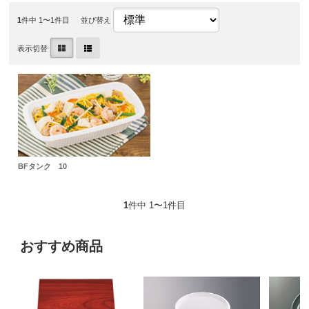
1
件中 1〜1件目
並び替え
表示切替
BFタンク 10
1
件中 1〜1件目
おすすめ商品