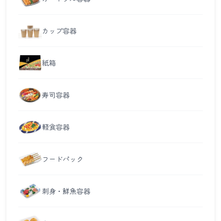
カップ容器
紙箱
寿司容器
軽食容器
フードパック
刺身・鮮魚容器