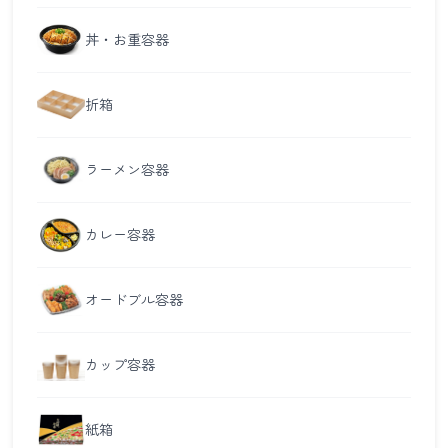
丼・お重容器
折箱
ラーメン容器
カレー容器
オードブル容器
カップ容器
紙箱