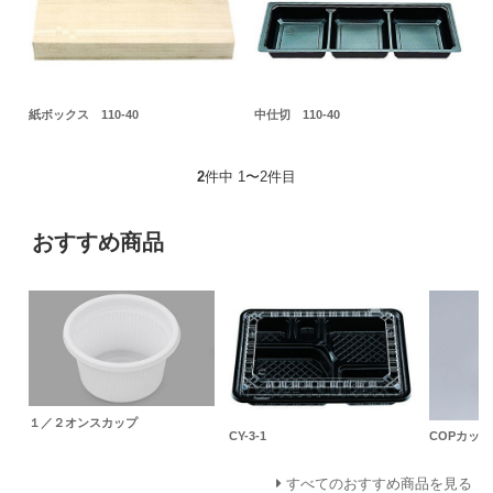
紙ボックス 110-40
中仕切 110-40
2
件中 1〜2件目
おすすめ商品
１／２オンスカップ
CY-3-1
COPカップ
すべてのおすすめ商品を見る