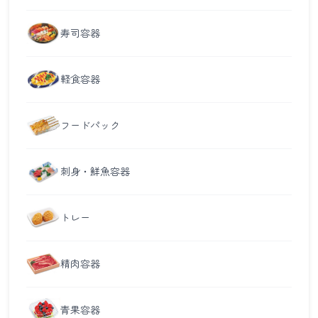
寿司容器
軽食容器
フードパック
刺身・鮮魚容器
トレー
精肉容器
青果容器