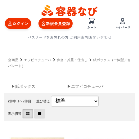
ログイン
新規会員登録
カート
マイページ
パスワードをお忘れの方
|
ご利用案内
|
お問い合わせ
全商品
エフピコチューパ
弁当・丼重・仕出し
紙ボックス（一体型／セ
パレート）
▶紙ボックス
▶エフピコチューパ
2
件中 1〜2件目
並び替え
表示切替