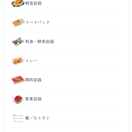
軽食容器
フードパック
刺身・鮮魚容器
トレー
精肉容器
青果容器
箸／カトラリ