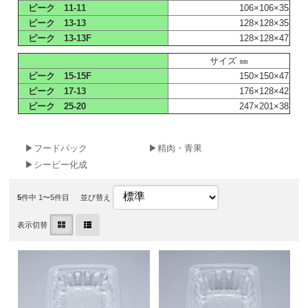
ピーク 11-11
106×106×35
ピーク 13-13
128×128×35
ピーク 13-13F
128×128×47
サイズ ㎜
ピーク 15-15F
150×150×47
ピーク 17-13
176×128×42
ピーク 25-20
247×201×38
▶フードパック
▶精肉・青果
▶シーピー化成
5
件中 1〜5件目
並び替え
表示切替