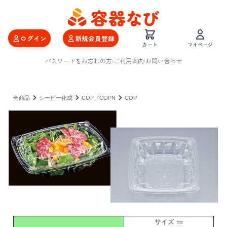
ログイン
新規会員登録
カート
マイページ
パスワードをお忘れの方
|
ご利用案内
|
お問い合わせ
全商品
シーピー化成
COP／COPN
COP
サイズ ㎜