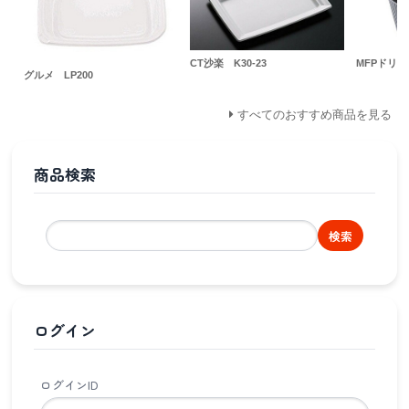
CT沙楽 K30-23
MFPドリスカ
グルメ LP200
すべてのおすすめ商品を見る
商品検索
検索
ログイン
ログインID