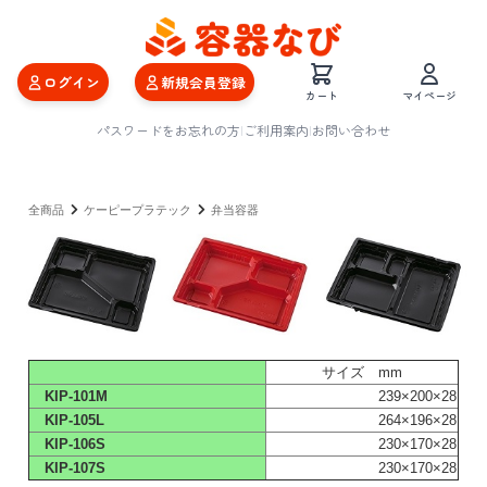
ログイン
新規会員登録
カート
マイページ
パスワードをお忘れの方
|
ご利用案内
|
お問い合わせ
全商品
ケーピープラテック
弁当容器
サイズ mm
KIP-101M
239×200×28
KIP-105L
264×196×28
KIP-106S
230×170×28
KIP-107S
230×170×28