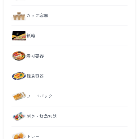
カップ容器
紙箱
寿司容器
軽食容器
フードパック
刺身・鮮魚容器
トレー