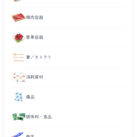
精肉容器
青果容器
箸／カトラリ
消耗資材
備品
調味料・食品
衛生