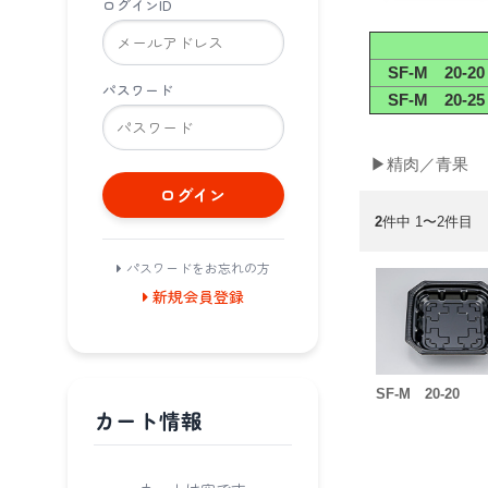
ログインID
SF-M 20-20
パスワード
SF-M 20-25
▶精肉／青果
ログイン
2
件中 1〜2件目
パスワードをお忘れの方
新規会員登録
SF-M 20-20
カート情報