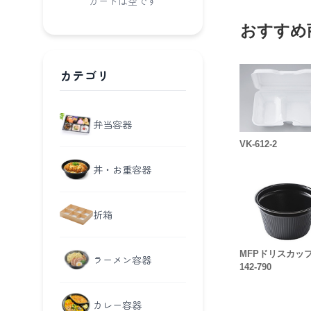
カートは空です
おすすめ
カテゴリ
弁当容器
VK-612-2
丼・お重容器
折箱
MFPドリスカ
ラーメン容器
142-790
カレー容器