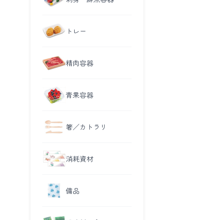
トレー
精肉容器
青果容器
箸／カトラリ
消耗資材
備品