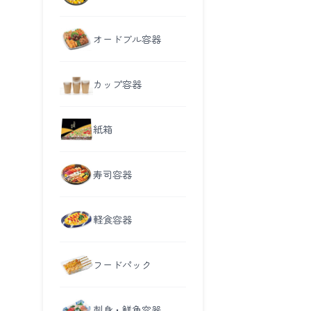
オードブル容器
カップ容器
紙箱
寿司容器
軽食容器
フードパック
刺身・鮮魚容器