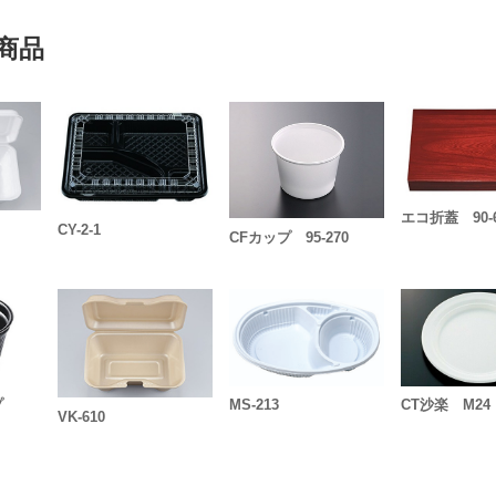
商品
エコ折蓋 90-
CY-2-1
CFカップ 95-270
ップ
MS-213
CT沙楽 M24
VK-610