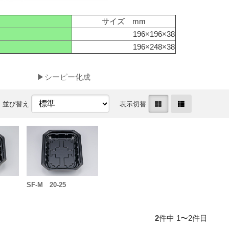
サイズ mm
196×196×38
196×248×38
▶シーピー化成
並び替え
表示切替
SF-M 20-25
2
件中 1〜2件目