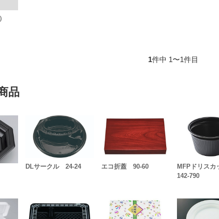
A）
1
件中 1〜1件目
商品
DLサークル 24-24
エコ折蓋 90-60
MFPドリス
142-790