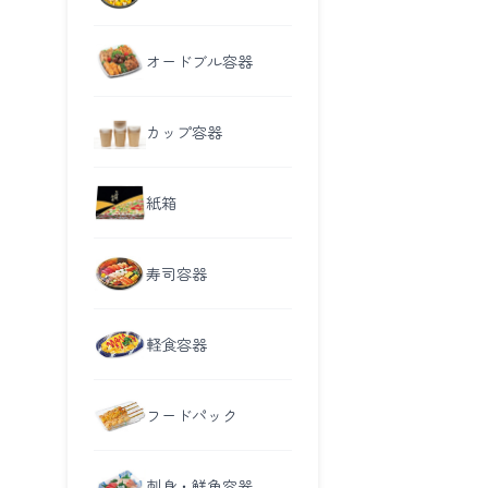
オードブル容器
カップ容器
紙箱
寿司容器
軽食容器
フードパック
刺身・鮮魚容器