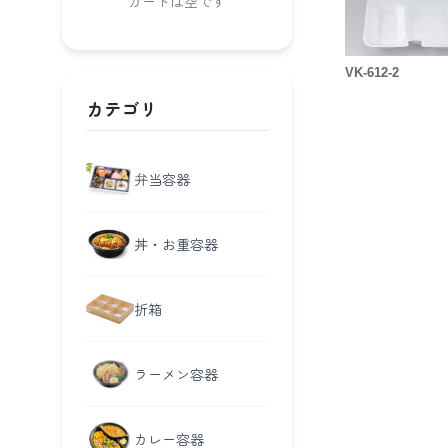
カートは空です
VK-612-2
カテゴリ
弁当容器
丼・お重容器
折箱
ラーメン容器
カレー容器