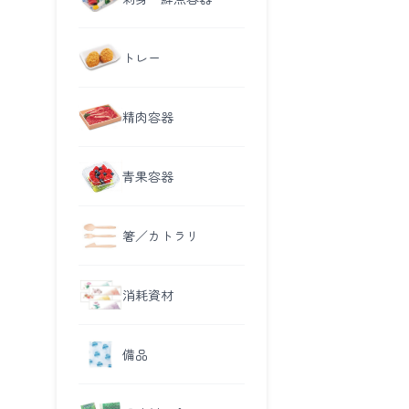
トレー
精肉容器
青果容器
箸／カトラリ
消耗資材
備品