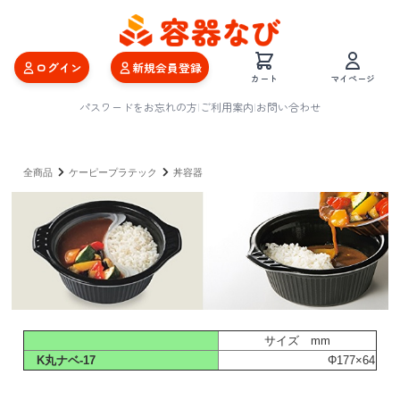
ログイン
新規会員登録
カート
マイページ
パスワードをお忘れの方
|
ご利用案内
|
お問い合わせ
全商品
ケーピープラテック
丼容器
サイズ mm
K丸ナベ-17
Φ177×64