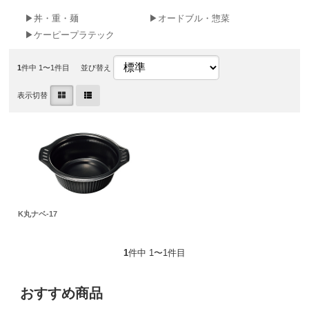
▶丼・重・麺
▶オードブル・惣菜
▶ケーピープラテック
1
件中 1〜1件目
並び替え
表示切替
K丸ナベ-17
1
件中 1〜1件目
おすすめ商品