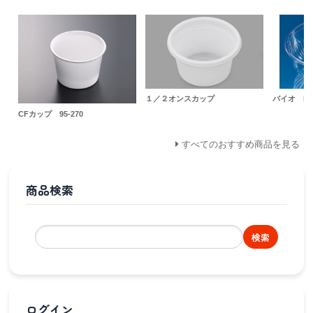
１／２オンスカップ
バイオ M
CFカップ 95-270
すべてのおすすめ商品を見る
商品検索
検索
ログイン