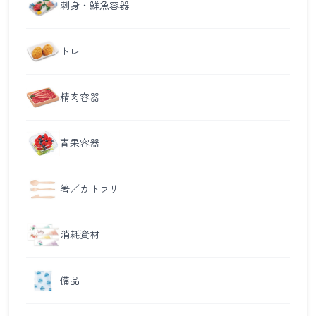
刺身・鮮魚容器
トレー
精肉容器
青果容器
箸／カトラリ
消耗資材
備品