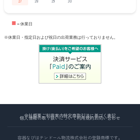
27
28
29
30
■
＝休業日
※休業日・指定日および祝日の出荷業務は行っておりません。
会社概要
ご利用案内
特定商取引法に基づく表記
個人情報の取り扱いについて
利用規約
お問い合わせ
容器なびはテンドール物流株式会社の登録商標です。