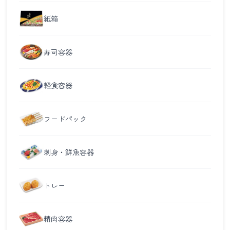
紙箱
寿司容器
軽食容器
フードパック
刺身・鮮魚容器
トレー
精肉容器