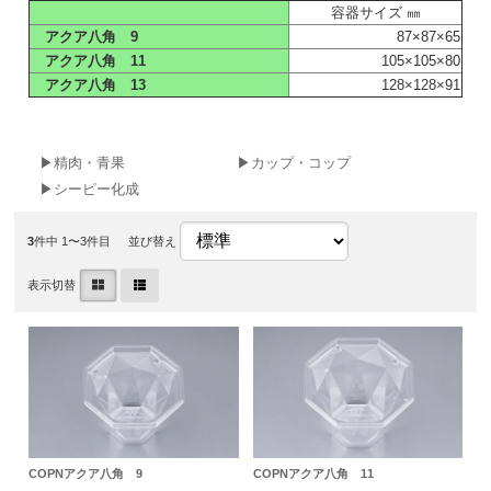
容器サイズ ㎜
アクア八角 9
87×87×65
アクア八角 11
105×105×80
アクア八角 13
128×128×91
▶精肉・青果
▶カップ・コップ
▶シーピー化成
3
件中 1〜3件目
並び替え
表示切替
COPNアクア八角 9
COPNアクア八角 11