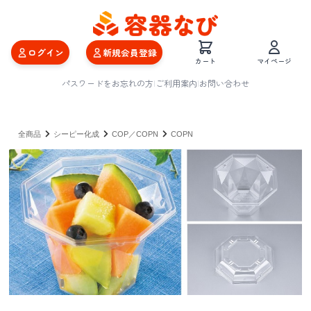
ログイン
新規会員登録
カート
マイページ
パスワードをお忘れの方
|
ご利用案内
|
お問い合わせ
全商品
シーピー化成
COP／COPN
COPN