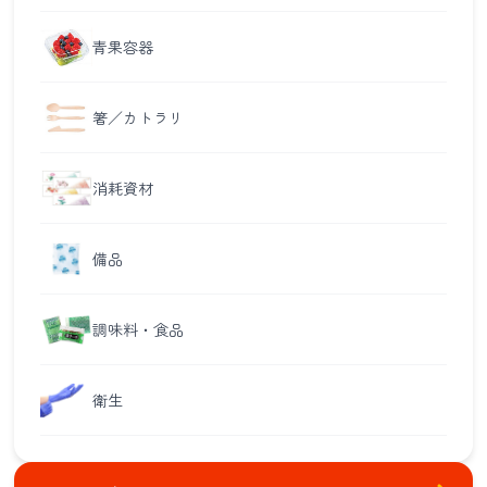
青果容器
箸／カトラリ
消耗資材
備品
調味料・食品
衛生