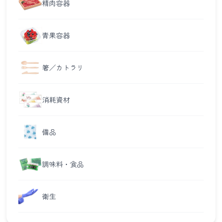
精肉容器
青果容器
箸／カトラリ
消耗資材
備品
調味料・食品
衛生