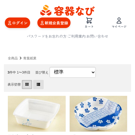
ログイン
新規会員登録
カート
マイページ
パスワードをお忘れの方
|
ご利用案内
|
お問い合わせ
全商品
青葉紙業
3
件中 1〜3件目
並び替え
表示切替