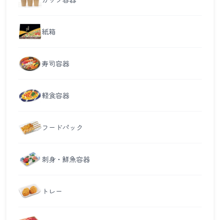
紙箱
寿司容器
軽食容器
フードパック
刺身・鮮魚容器
トレー