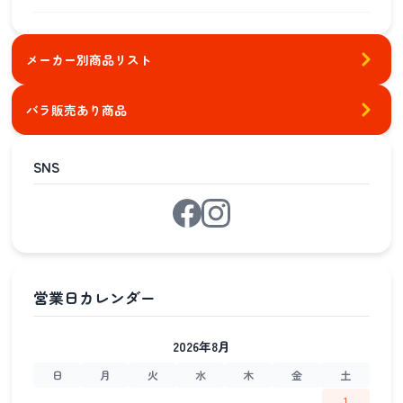
メーカー別商品リスト
バラ販売あり商品
SNS
2026年8月
日
月
火
水
木
金
土
1