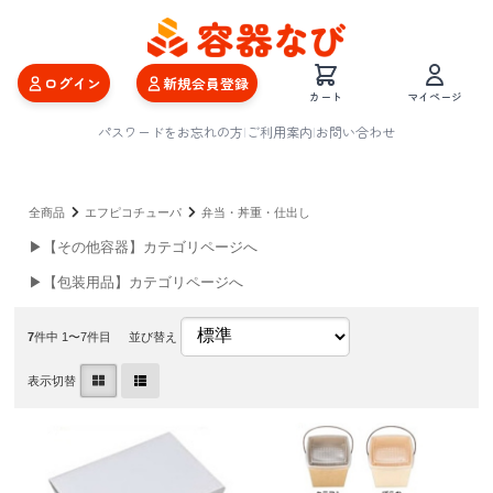
ログイン
新規会員登録
カート
マイページ
パスワードをお忘れの方
|
ご利用案内
|
お問い合わせ
全商品
エフピコチューパ
弁当・丼重・仕出し
▶【その他容器】カテゴリページへ
▶【包装用品】カテゴリページへ
7
件中 1〜7件目
並び替え
表示切替