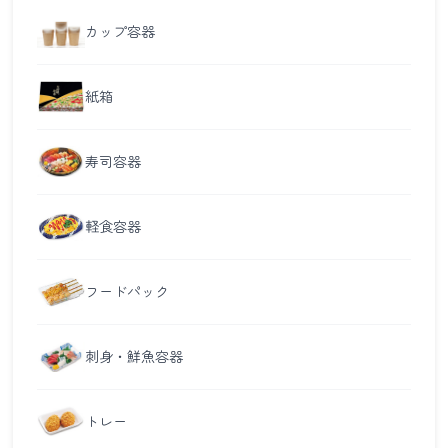
カップ容器
紙箱
寿司容器
軽食容器
フードパック
刺身・鮮魚容器
トレー