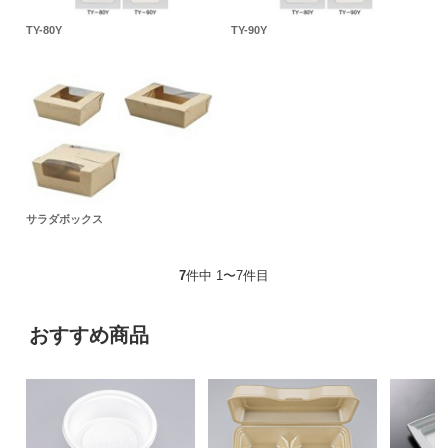
TY-80Y
TY-90Y
サラダボックス
7
件中 1〜7件目
おすすめ商品