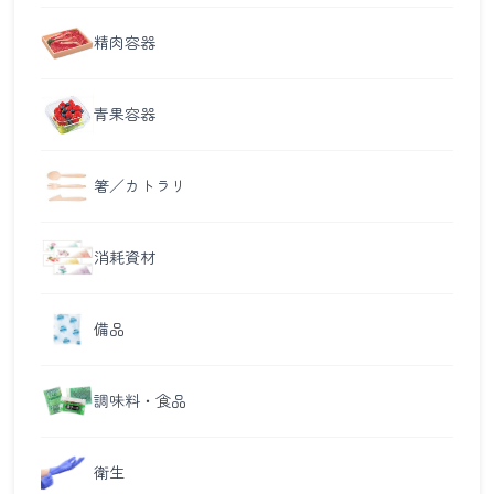
精肉容器
青果容器
箸／カトラリ
消耗資材
備品
調味料・食品
衛生