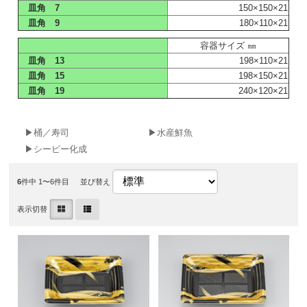
皿角 7
150×150×21
皿角 9
180×110×21
容器サイズ ㎜
皿角 13
198×110×21
皿角 15
198×150×21
皿角 19
240×120×21
▶桶／寿司
▶水産鮮魚
▶シーピー化成
6
件中 1〜6件目
並び替え
表示切替