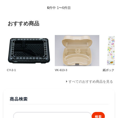
6
件中 1〜6件目
おすすめ商品
CY-2-1
VK-613-3
紙ボックス 
すべてのおすすめ商品を見る
商品検索
検索