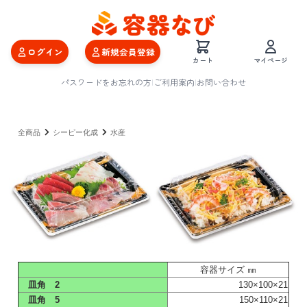
ログイン
新規会員登録
カート
マイページ
パスワードをお忘れの方
|
ご利用案内
|
お問い合わせ
全商品
シーピー化成
水産
容器サイズ ㎜
皿角 2
130×100×21
皿角 5
150×110×21