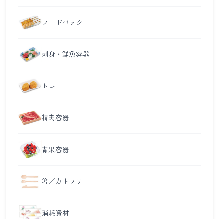
フードパック
刺身・鮮魚容器
トレー
精肉容器
青果容器
箸／カトラリ
消耗資材