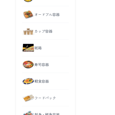
オードブル容器
カップ容器
紙箱
寿司容器
軽食容器
フードパック
刺身・鮮魚容器