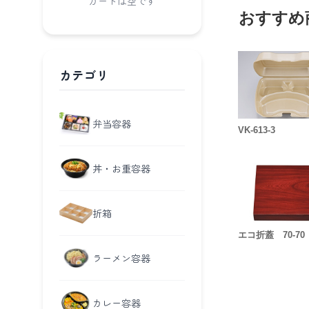
カートは空です
おすすめ
カテゴリ
弁当容器
VK-613-3
丼・お重容器
折箱
エコ折蓋 70-70
ラーメン容器
カレー容器