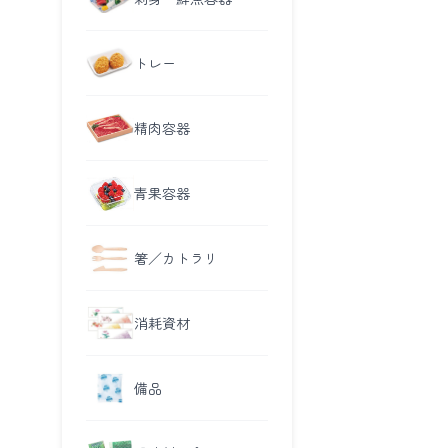
トレー
精肉容器
青果容器
箸／カトラリ
消耗資材
備品