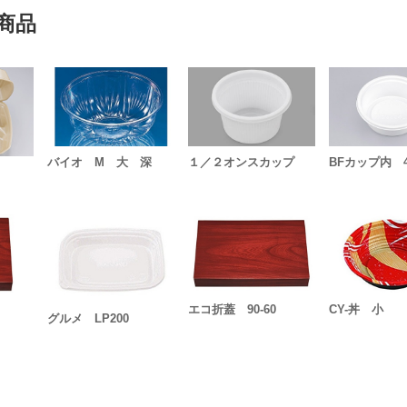
商品
バイオ M 大 深
１／２オンスカップ
BFカップ内 
エコ折蓋 90-60
CY-丼 小
グルメ LP200