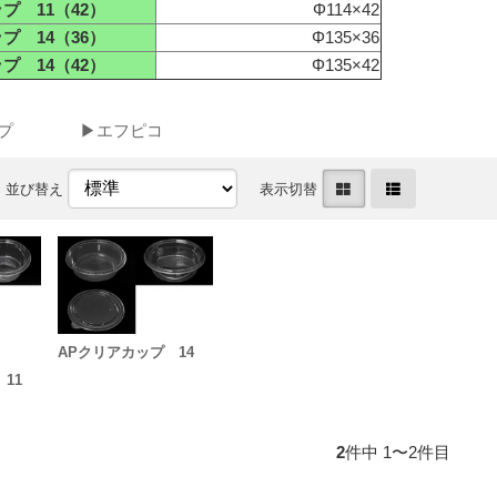
プ 11（42）
Φ114×42
プ 14（36）
Φ135×36
プ 14（42）
Φ135×42
プ
▶エフピコ
並び替え
表示切替
APクリアカップ 14
11
2
件中 1〜2件目