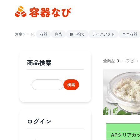
注目ワード:
容器
弁当
使い捨て
テイクアウト
エコ容器
商品検索
全商品
エフピコ
検索
ログイン
APクリアカッ