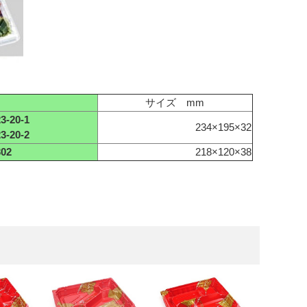
サイズ mm
20-1
234×195×32
20-2
02
218×120×38