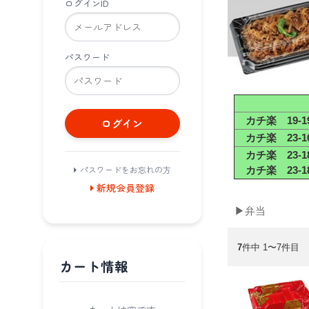
ログインID
パスワード
カチ楽 19-19
ログイン
カチ楽 23-16
カチ楽 23-18
パスワードをお忘れの方
カチ楽 23-18
新規会員登録
▶弁当
7
件中 1〜7件目
カート情報