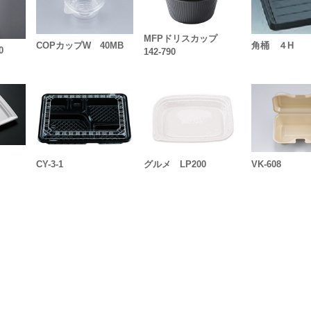
MFPドリスカップ
COPカップW 40MB
角桶 ４H
0
142-790
CY-3-1
グルメ LP200
VK-608