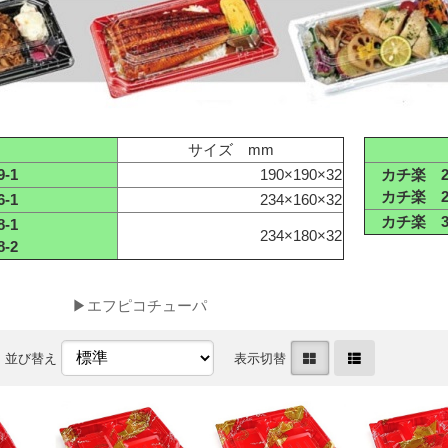
サイズ mm
-1
190×190×32
カチ楽 23-
カチ楽 23-
-1
234×160×32
カチ楽 3
-1
234×180×32
-2
▶エフピコチューパ
並び替え
表示切替