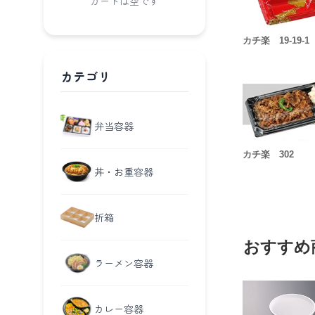
カートは空です
カチ楽 19-19-1
カテゴリ
弁当容器
カチ楽 302
丼・お重容器
折箱
おすすめ
ラーメン容器
カレー容器