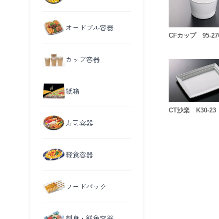
オードブル容器
CFカップ 95-27
カップ容器
紙箱
CT沙楽 K30-23
寿司容器
軽食容器
フードパック
刺身・鮮魚容器