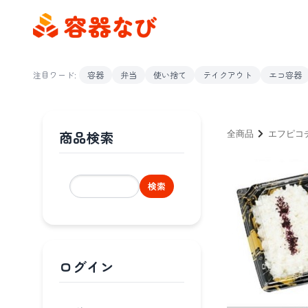
注目ワード:
容器
弁当
使い捨て
テイクアウト
エコ容器
商品検索
全商品
エフピコ
検索
ログイン