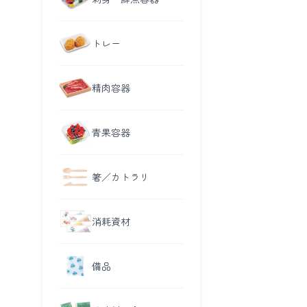
トレー
精肉容器
青果容器
箸／カトラリ
消耗資材
備品