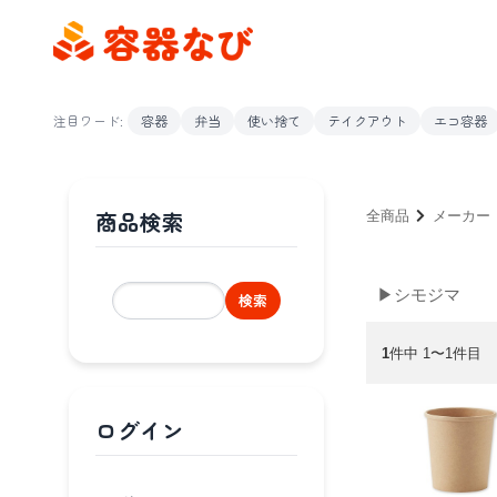
注目ワード:
容器
弁当
使い捨て
テイクアウト
エコ容器
商品検索
全商品
メーカー
▶シモジマ
検索
1
件中 1〜1件目
ログイン