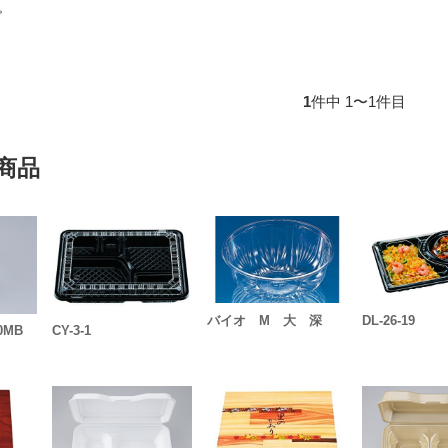
プ
1
件中 1〜1件目
商品
バイオ M 大 深
DL-26-19
0MB
CY-3-1