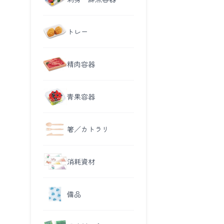
トレー
精肉容器
青果容器
箸／カトラリ
消耗資材
備品