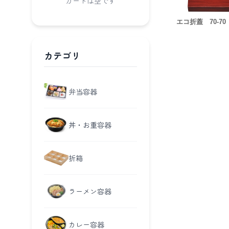
カートは空です
エコ折蓋 70-70
カテゴリ
弁当容器
丼・お重容器
折箱
ラーメン容器
カレー容器