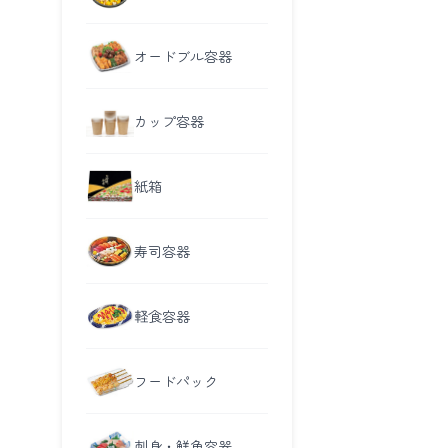
オードブル容器
カップ容器
紙箱
寿司容器
軽食容器
フードパック
刺身・鮮魚容器