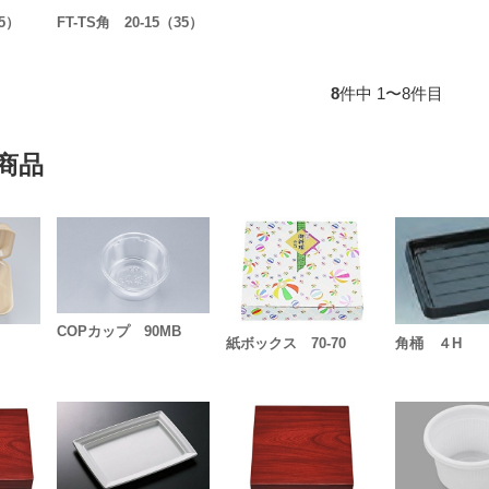
35）
FT-TS角 20-15（35）
8
件中 1〜8件目
商品
COPカップ 90MB
紙ボックス 70-70
角桶 ４H