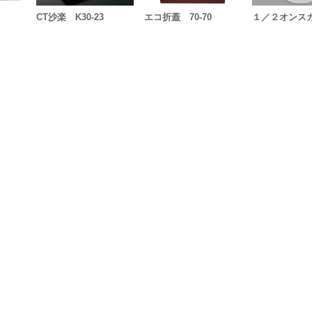
CT沙楽 K30-23
エコ折蓋 70-70
１／２オンス