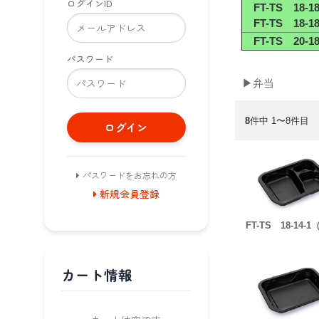
ログインID
FT-TS 18-1
FT-TS 18-1
FT-TS 20-1
パスワード
▶弁当
8
件中 1〜8件目
ログイン
パスワードをお忘れの方
新規会員登録
FT-TS 18-14-1
カート情報