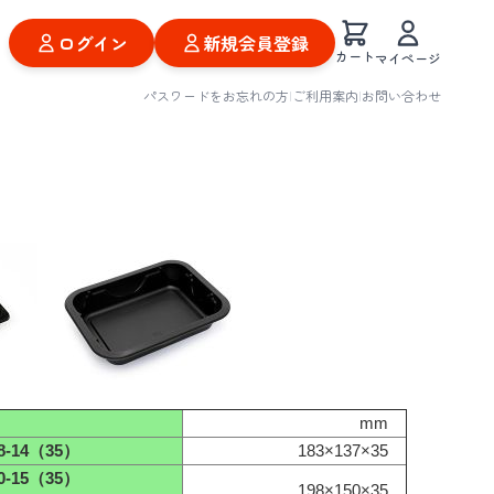
ログイン
新規会員登録
カート
マイページ
パスワードをお忘れの方
|
ご利用案内
|
お問い合わせ
mm
-14（35）
183×137×35
-15（35）
198×150×35