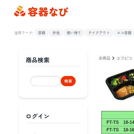
注目ワード:
容器
弁当
使い捨て
テイクアウト
エコ容器
商品検索
全商品
エフピコ
検索
ログイン
FT-TS 18-1
FT-TS 18-1