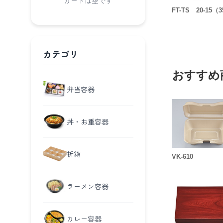
カートは空です
FT-TS 20-15（
カテゴリ
おすすめ
弁当容器
丼・お重容器
折箱
VK-610
ラーメン容器
カレー容器