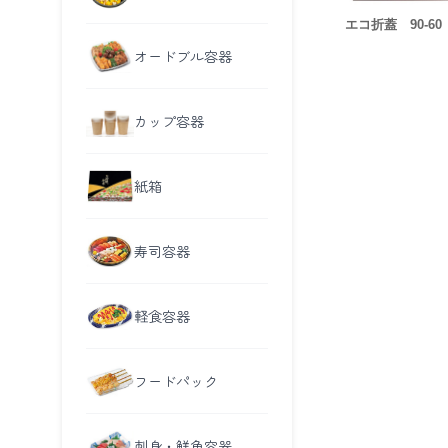
エコ折蓋 90-60
オードブル容器
カップ容器
紙箱
寿司容器
軽食容器
フードパック
刺身・鮮魚容器