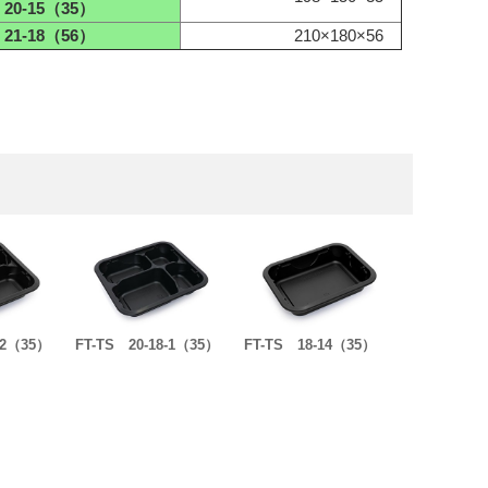
20-15（35）
21-18（56）
210×180×56
-2（35）
FT-TS 20-18-1（35）
FT-TS 18-14（35）