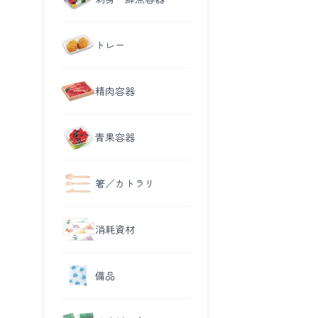
トレー
精肉容器
青果容器
箸／カトラリ
消耗資材
備品