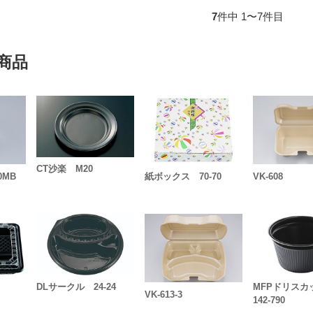
7
件中 1〜7件目
商品
CT沙楽 M20
0MB
紙ボックス 70-70
VK-608
DLサークル 24-24
MFPドリス
VK-613-3
142-790