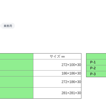
業務用
サイズ ㎜
P-1
272×100×30
P-2
186×186×30
P-3
272×186×30
281×281×30