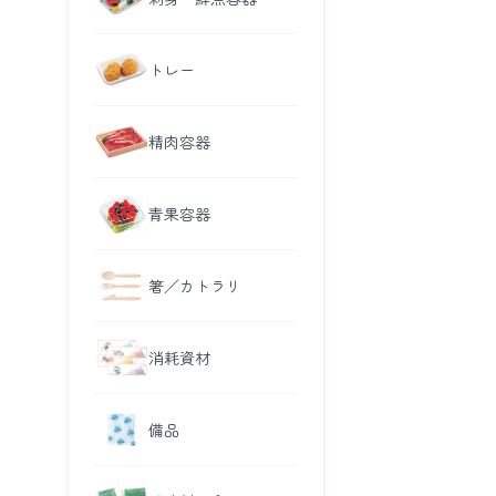
トレー
精肉容器
青果容器
箸／カトラリ
消耗資材
備品