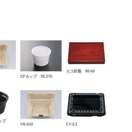
エコ折蓋 90-60
CFカップ 95-270
カップ
VK-610
CY-2-1