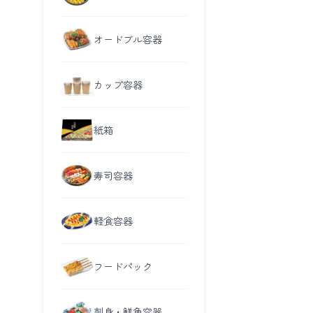
オードブル容器
カップ容器
紙箱
寿司容器
軽食容器
フードパック
刺身・鮮魚容器