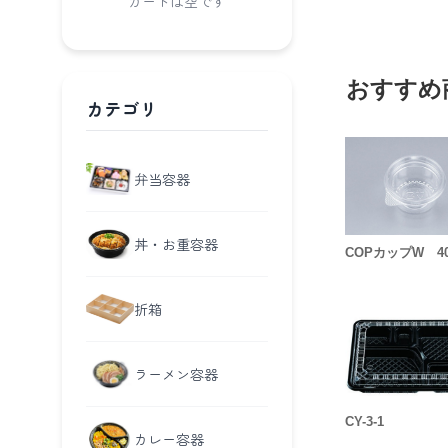
カートは空です
おすすめ
カテゴリ
弁当容器
丼・お重容器
COPカップW 4
折箱
ラーメン容器
CY-3-1
カレー容器