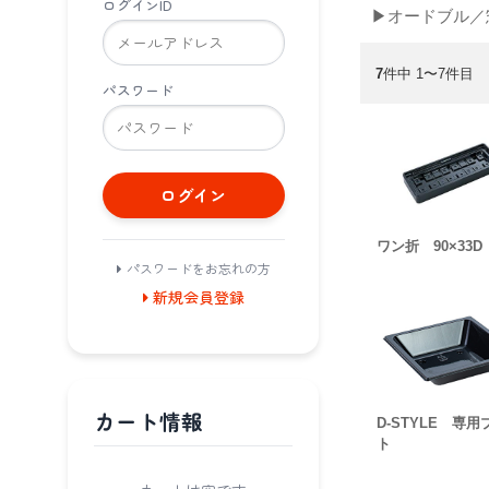
ログインID
▶オードブル／
7
件中 1〜7件目
パスワード
ログイン
ワン折 90×33D
パスワードをお忘れの方
新規会員登録
カート情報
D-STYLE 専用
ト