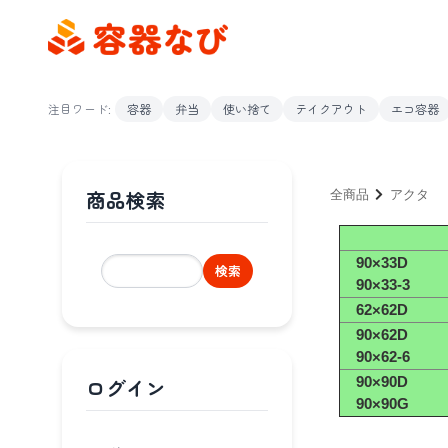
注目ワード:
容器
弁当
使い捨て
テイクアウト
エコ容器
商品検索
全商品
アクタ
90×33D
検索
90×33-3
62×62D
90×62D
90×62-6
ログイン
90×90D
90×90G