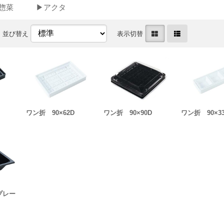
惣菜
▶アクタ
並び替え
表示切替
ワン折 90×62D
ワン折 90×90D
ワン折 90×33
プレー