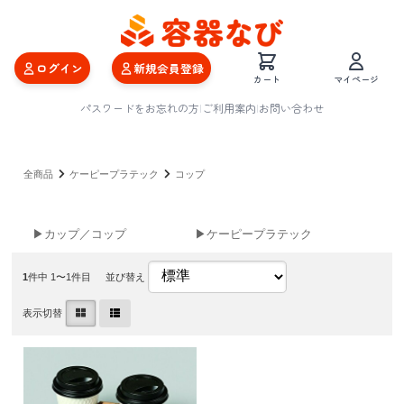
ログイン
新規会員登録
カート
マイページ
パスワードをお忘れの方
|
ご利用案内
|
お問い合わせ
全商品
ケーピープラテック
コップ
▶カップ／コップ
▶ケーピープラテック
1
件中 1〜1件目
並び替え
表示切替