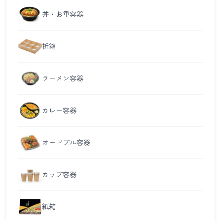
丼・お重容器
折箱
ラーメン容器
カレー容器
オードブル容器
カップ容器
紙箱