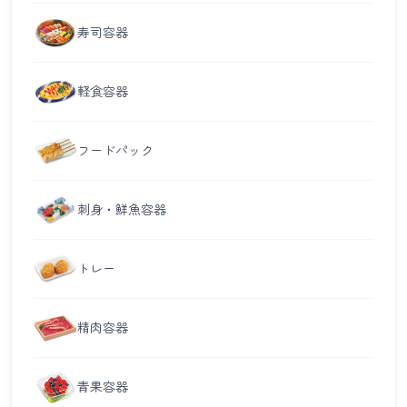
寿司容器
軽食容器
フードパック
刺身・鮮魚容器
トレー
精肉容器
青果容器