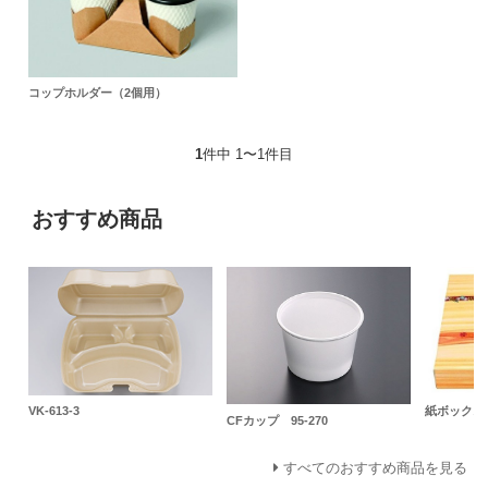
コップホルダー（2個用）
1
件中 1〜1件目
おすすめ商品
VK-613-3
紙ボックス 
CFカップ 95-270
すべてのおすすめ商品を見る