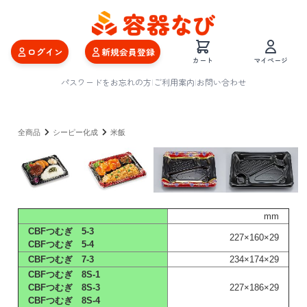
ログイン
新規会員登録
カート
マイページ
パスワードをお忘れの方
|
ご利用案内
|
お問い合わせ
全商品
シーピー化成
米飯
mm
CBFつむぎ 5-3
227×160×29
CBFつむぎ 5-4
CBFつむぎ 7-3
234×174×29
CBFつむぎ 8S-1
CBFつむぎ 8S-3
227×186×29
CBFつむぎ 8S-4