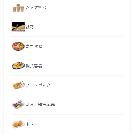
カップ容器
紙箱
寿司容器
軽食容器
フードパック
刺身・鮮魚容器
トレー