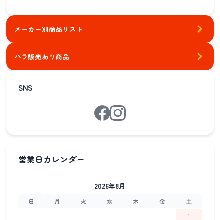
メーカー別商品リスト
バラ販売あり商品
SNS
2026年8月
日
月
火
水
木
金
土
1