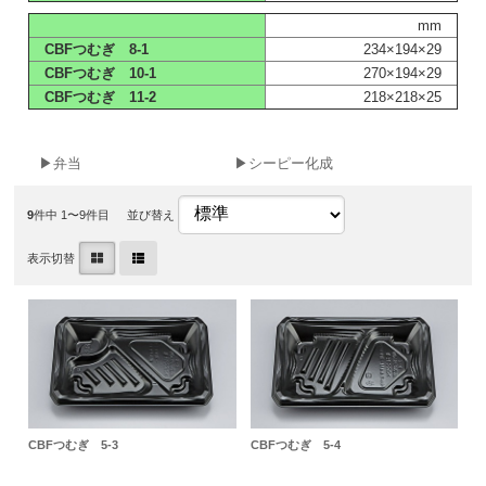
mm
CBFつむぎ 8-1
234×194×29
CBFつむぎ 10-1
270×194×29
CBFつむぎ 11-2
218×218×25
▶弁当
▶シーピー化成
9
件中 1〜9件目
並び替え
表示切替
CBFつむぎ 5-3
CBFつむぎ 5-4