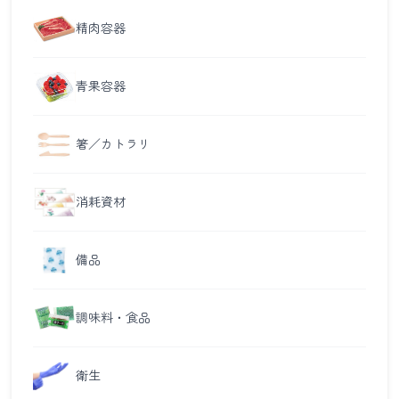
精肉容器
青果容器
箸／カトラリ
消耗資材
備品
調味料・食品
衛生