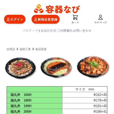
ログイン
新規会員登録
カート
マイページ
パスワードをお忘れの方
|
ご利用案内
|
お問い合わせ
全商品
福助工業
食品容器
サイズ mm
福丸丼 160H
Φ162×45
福丸丼 180H
Φ178×45
福丸丼 190H
Φ191×45
福丸丼 200H
Φ199×41