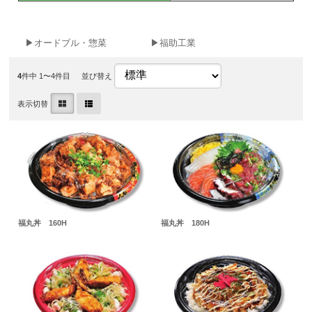
▶オードブル・惣菜
▶福助工業
4
件中 1〜4件目
並び替え
表示切替
福丸丼 160H
福丸丼 180H