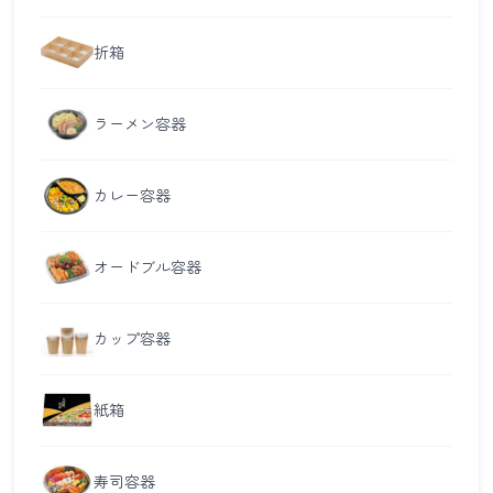
折箱
ラーメン容器
カレー容器
オードブル容器
カップ容器
紙箱
寿司容器