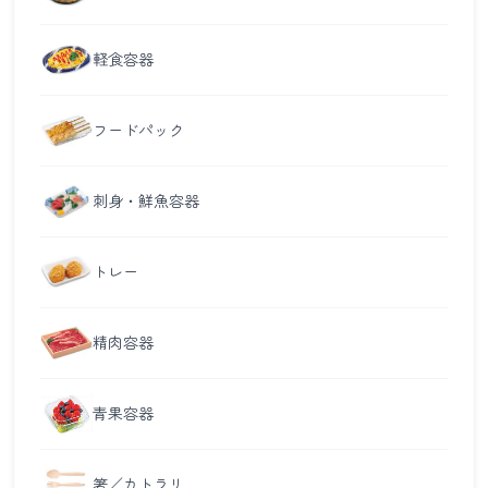
軽食容器
フードパック
刺身・鮮魚容器
トレー
精肉容器
青果容器
箸／カトラリ