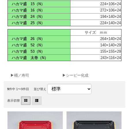
ハカマ盛 15（N）
224×106×24
ハカマ盛 16（N）
272×106×24
ハカマ盛 24（N）
194×140×24
ハカマ盛 25（N）
224×140×24
サイズ ｍｍ
ハカマ盛 26（N）
264×140×24
ハカマ盛 52（N）
140×140×29
ハカマ盛 53（N）
155×155×29
ハカマ盛 太巻（N）
243×116×24
▶桶／寿司
▶シーピー化成
9
件中 1〜9件目
並び替え
表示切替