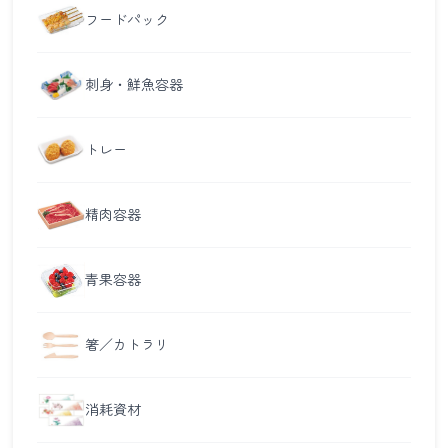
フードパック
刺身・鮮魚容器
トレー
精肉容器
青果容器
箸／カトラリ
消耗資材