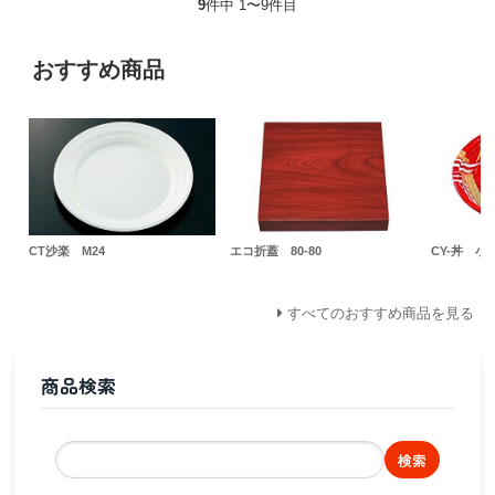
9
件中 1〜9件目
おすすめ商品
CT沙楽 M24
エコ折蓋 80-80
CY-丼 小
すべてのおすすめ商品を見る
商品検索
検索