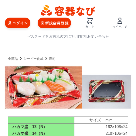
ログイン
新規会員登録
カート
マイページ
パスワードをお忘れの方
|
ご利用案内
|
お問い合わせ
全商品
シーピー化成
寿司
サイズ ｍｍ
ハカマ盛 13（N）
162×106×24
ハカマ盛 14（N）
210×106×24