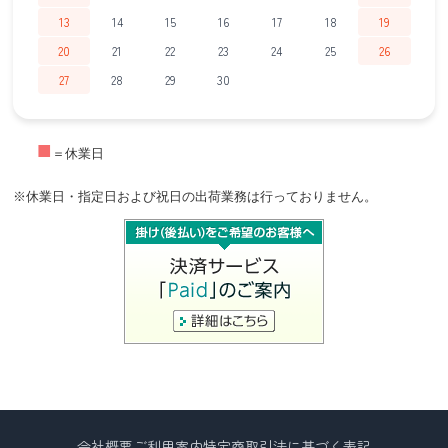
13
14
15
16
17
18
19
20
21
22
23
24
25
26
27
28
29
30
■
＝休業日
※休業日・指定日および祝日の出荷業務は行っておりません。
会社概要
ご利用案内
特定商取引法に基づく表記