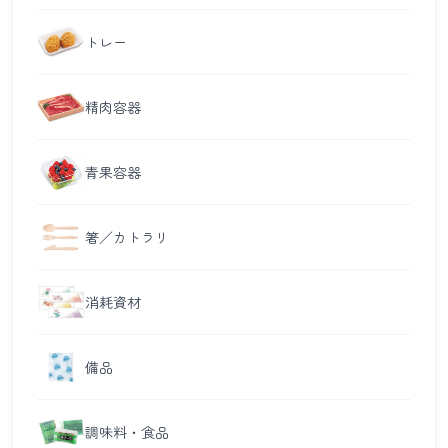
トレー
精肉容器
青果容器
箸／カトラリ
消耗資材
備品
調味料・食品