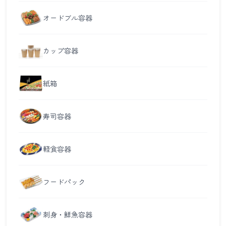
オードブル容器
カップ容器
紙箱
寿司容器
軽食容器
フードパック
刺身・鮮魚容器